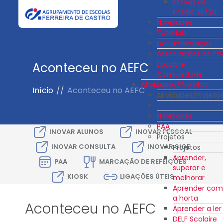
Provas de
Ensaio 25/26
Novidades
Tutoriais
Documentação
Associações de Pai
Escola e
Aconteceu no AEFC
Comunidade
Atividades/Projetos
Início
//
Aconteceu no AEFC
Atividades/Projeto
Novidades
PAA
INOVAR ALUNOS
INOVAR PESSOAL
Projetos
INOVAR CONSULTA
INOVAR SIGE
Projetos
Aprender,
PAA
MARCAÇÃO DE REFEIÇÕES
superar e
KIOSK
LIGAÇÕES ÚTEIS
melhorar
Aprender com
a horta
Aconteceu no AEFC
Aprender a ler
DELF Scolaire