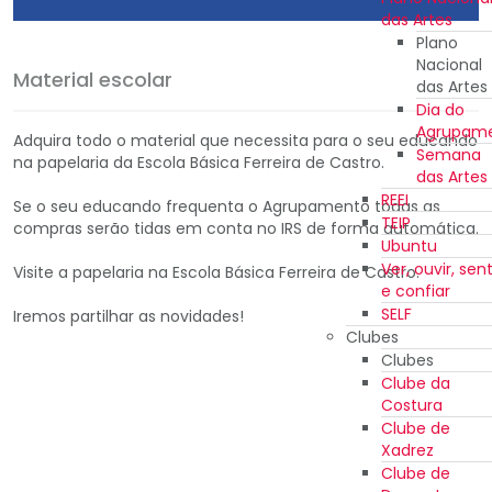
das Artes
Plano
Nacional
Material escolar
das Artes
Dia do
Agrupam
Adquira todo o material que necessita para o seu educando
Semana
na papelaria da Escola Básica Ferreira de Castro.
das Artes
REEI
Se o seu educando frequenta o Agrupamento todas as
TEIP
compras serão tidas em conta no IRS de forma automática.
Ubuntu
Ver, ouvir, sent
Visite a papelaria na Escola Básica Ferreira de Castro.
e confiar
SELF
Iremos partilhar as novidades!
Clubes
Clubes
Clube da
Costura
Clube de
Xadrez
Clube de