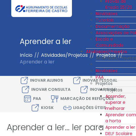
Provas de
Ensaio 25/26
Novidades
Tutoriais
Documentação
Associações de Pai
Escola e
Aprender a ler
Comunidade
Atividades/Projetos
Início
//
Atividades/Projetos
//
Projetos
//
Atividades/Projeto
Aprender a ler
Novidades
PAA
INOVAR ALUNOS
INOVAR PESSOAL
Projetos
INOVAR CONSULTA
INOVAR SIGE
Projetos
Aprender,
PAA
MARCAÇÃO DE REFEIÇÕES
superar e
KIOSK
LIGAÇÕES ÚTEIS
melhorar
Aprender com
a horta
Aprender a ler... ler para
Aprender a ler
DELF Scolaire