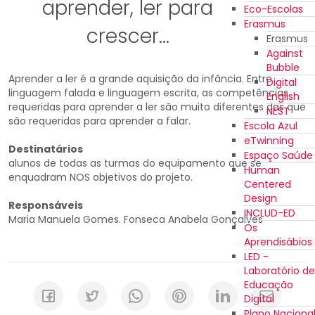
aprender, ler para
Eco-Escolas
Erasmus
crescer...
Erasmus
Against
Bubble
Aprender a ler é a grande aquisição da infância. Entre
Digital
linguagem falada e linguagem escrita, as competências
English
requeridas para aprender a ler são muito diferentes das que
NEST
são requeridas para aprender a falar.
Escola Azul
eTwinning
Destinatários
Espaço Saúde
alunos de todas as turmas do equipamento que se
Human
enquadram NOS objetivos do projeto.
Centered
Design
Responsáveis
INCLUD-ED
Maria Manuela Gomes. Fonseca Anabela Gonçalves
Os
Aprendisábios
LED -
Laboratório de
Educação
Digital
Plano Naciona