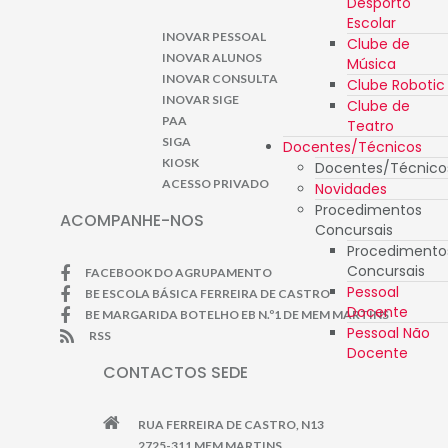
Desporto
Escolar
INOVAR PESSOAL
Clube de
INOVAR ALUNOS
Música
INOVAR CONSULTA
Clube Robotic
INOVAR SIGE
Clube de
PAA
Teatro
SIGA
Docentes/Técnicos
KIOSK
Docentes/Técnico
ACESSO PRIVADO
Novidades
Procedimentos
ACOMPANHE-NOS
Concursais
Procedimento
Concursais
FACEBOOK DO AGRUPAMENTO
Pessoal
BE ESCOLA BÁSICA FERREIRA DE CASTRO
Docente
BE MARGARIDA BOTELHO EB N.º1 DE MEM MARTINS
Pessoal Não
RSS
Docente
CONTACTOS SEDE
RUA FERREIRA DE CASTRO, N13
2725-311 MEM MARTINS