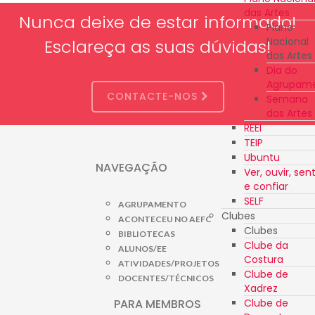
das Artes
Nunca deixe de estar informado!
Plano
Nacional
Esclareça as suas dúvidas!
das Artes
Dia do
Agrupam
CONTACTE-NOS
Semana
das Artes
REEI
TEIP
Ubuntu
NAVEGAÇÃO
Ver, ouvir, sent
e confiar
SELF
AGRUPAMENTO
Clubes
ACONTECEU NO AEFC
Clubes
BIBLIOTECAS
Clube da
ALUNOS/EE
Costura
ATIVIDADES/PROJETOS
Clube de
DOCENTES/TÉCNICOS
Xadrez
Clube de
PARA MEMBROS