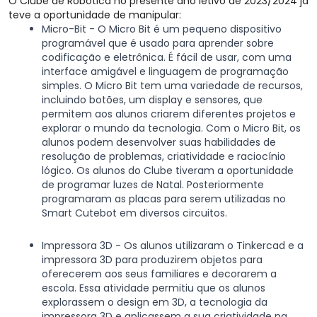
O Clube de Robótica no presente ano letivo de 2023/2024 já
teve a oportunidade de manipular:
Micro-Bit - O Micro Bit é um pequeno dispositivo
programável que é usado para aprender sobre
codificação e eletrônica. É fácil de usar, com uma
interface amigável e linguagem de programação
simples. O Micro Bit tem uma variedade de recursos,
incluindo botões, um display e sensores, que
permitem aos alunos criarem diferentes projetos e
explorar o mundo da tecnologia. Com o Micro Bit, os
alunos podem desenvolver suas habilidades de
resolução de problemas, criatividade e raciocínio
lógico. Os alunos do Clube tiveram a oportunidade
de programar luzes de Natal. Posteriormente
programaram as placas para serem utilizadas no
Smart Cutebot em diversos circuitos.
Impressora 3D - Os alunos utilizaram o Tinkercad e a
impressora 3D para produzirem objetos para
oferecerem aos seus familiares e decorarem a
escola. Essa atividade permitiu que os alunos
explorassem o design em 3D, a tecnologia da
impressora 3D e aplicassem a sua criatividade na