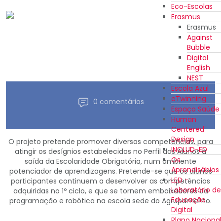
Eco-Escolas
Erasmus
Erasmus
Against
Bubble
Digital
English
NEST
Escola Azul
eTwinning
0 comentários
Espaço Saúde
Human
Centered
Design
O projeto pretende promover diversas competências, para
INCLUD-ED
atingir os desígnios estabelecidos no Perfil dos Alunos à
Os
saída da Escolaridade Obrigatória, num ambiente
Aprendisábios
potenciador de aprendizagens. Pretende-se que os alunos
LED -
participantes continuem a desenvolver as competências
Laboratório de
adquiridas no 1º ciclo, e que se tornem embaixadores da
Educação
programação e robótica na escola sede do Agrupamento.
Digital
Plano Naciona