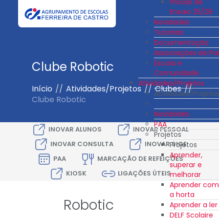
Provas de
Ensaio 25/26
Novidades
Tutoriais
Documentação
Associações de Pai
Escola e
Clube Robotic
Comunidade
Atividades/Projetos
Início
//
Atividades/Projetos
//
Clubes
//
Atividades/Projeto
Clube Robotic
Novidades
PAA
INOVAR ALUNOS
INOVAR PESSOAL
Projetos
INOVAR CONSULTA
INOVAR SIGE
Projetos
Aprender,
PAA
MARCAÇÃO DE REFEIÇÕES
superar e
KIOSK
LIGAÇÕES ÚTEIS
melhorar
Aprender com
a horta
Robotic
Aprender a ler
DELF Scolaire