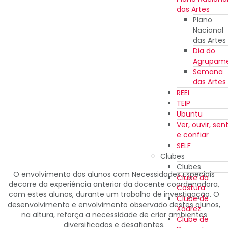
das Artes
Plano
Nacional
das Artes
Dia do
Agrupam
Semana
das Artes
REEI
TEIP
Ubuntu
Ver, ouvir, sent
e confiar
SELF
Clubes
Clubes
O envolvimento dos alunos com Necessidades Especiais
Clube da
decorre da experiência anterior da docente coordenadora,
Costura
com estes alunos, durante um trabalho de investigação. O
Clube de
desenvolvimento e envolvimento observado destes alunos,
Xadrez
na altura, reforça a necessidade de criar ambientes
Clube de
diversificados e desafiantes.