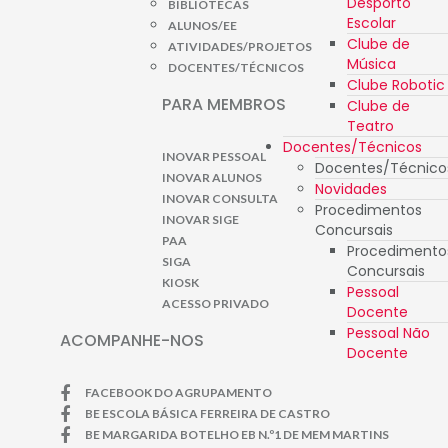
Desporto
BIBLIOTECAS
Escolar
ALUNOS/EE
Clube de
ATIVIDADES/PROJETOS
Música
DOCENTES/TÉCNICOS
Clube Robotic
PARA MEMBROS
Clube de
Teatro
Docentes/Técnicos
INOVAR PESSOAL
Docentes/Técnico
INOVAR ALUNOS
Novidades
INOVAR CONSULTA
Procedimentos
INOVAR SIGE
Concursais
PAA
Procedimento
SIGA
Concursais
KIOSK
Pessoal
ACESSO PRIVADO
Docente
Pessoal Não
ACOMPANHE-NOS
Docente
FACEBOOK DO AGRUPAMENTO
BE ESCOLA BÁSICA FERREIRA DE CASTRO
BE MARGARIDA BOTELHO EB N.º1 DE MEM MARTINS