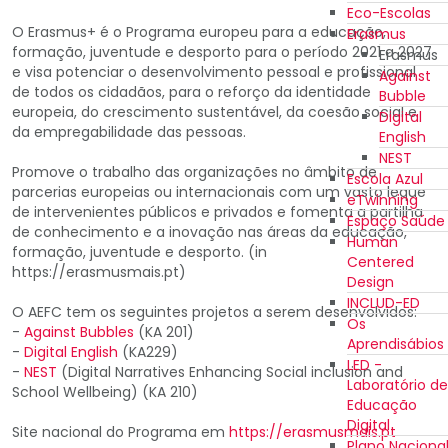
Eco-Escolas
O Erasmus+ é o Programa europeu para a educação,
Erasmus
formação, juventude e desporto para o período 2021 a 2027
Erasmus
e visa potenciar o desenvolvimento pessoal e profissional
Against
de todos os cidadãos, para o reforço da identidade
Bubble
europeia, do crescimento sustentável, da coesão social e
Digital
da empregabilidade das pessoas.
English
NEST
Promove o trabalho das organizações no âmbito de
Escola Azul
parcerias europeias ou internacionais com um vasto leque
eTwinning
de intervenientes públicos e privados e fomenta a partilha
Espaço Saúde
de conhecimento e a inovação nas áreas da educação,
Human
formação, juventude e desporto. (in
Centered
https://erasmusmais.pt)
Design
INCLUD-ED
O AEFC tem os seguintes projetos a serem desenvolvidos:
Os
-
Against Bubbles
(KA 201)
Aprendisábios
-
Digital English
(KA229)
LED -
-
NEST
(Digital Narratives Enhancing Social inclusion and
Laboratório de
School Wellbeing) (KA 210)
Educação
Digital
Site nacional do Programa em
https://erasmusmais.pt
Plano Naciona