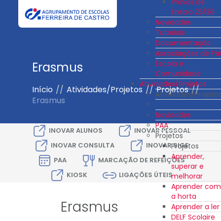
Provas de
Ensaio 25/26
Novidades
Tutoriais
Documentação
Associações de Pai
Escola e
Erasmus
Comunidade
Atividades/Projetos
Início
//
Atividades/Projetos
//
Projetos
//
Atividades/Projeto
Erasmus
Novidades
PAA
INOVAR ALUNOS
INOVAR PESSOAL
Projetos
INOVAR CONSULTA
INOVAR SIGE
Projetos
Aprender,
PAA
MARCAÇÃO DE REFEIÇÕES
superar e
KIOSK
LIGAÇÕES ÚTEIS
melhorar
Aprender com
a horta
Erasmus
Aprender a ler
DELF Scolaire