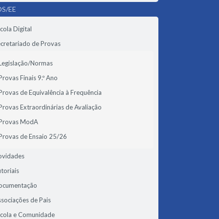
S/EE
cola Digital
cretariado de Provas
Legislação/Normas
Provas Finais 9.º Ano
Provas de Equivalência à Frequência
Provas Extraordinárias de Avaliação
Provas ModA
Provas de Ensaio 25/26
ovidades
toriais
ocumentação
sociações de Pais
scola e Comunidade