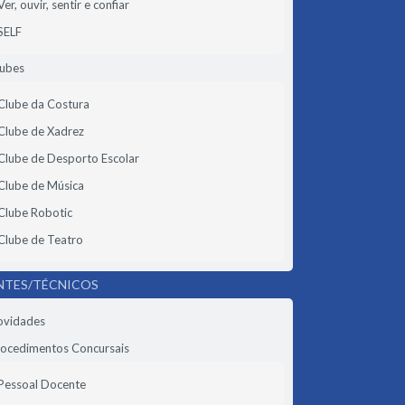
Ver, ouvir, sentir e confiar
SELF
lubes
Clube da Costura
Clube de Xadrez
Clube de Desporto Escolar
Clube de Música
Clube Robotic
Clube de Teatro
NTES/TÉCNICOS
ovidades
ocedimentos Concursais
Pessoal Docente