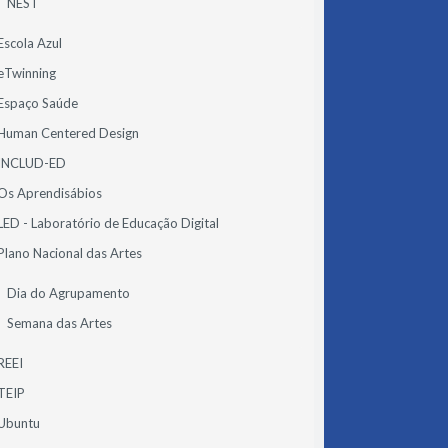
NEST
Escola Azul
eTwinning
Espaço Saúde
Human Centered Design
INCLUD-ED
Os Aprendisábios
LED - Laboratório de Educação Digital
Plano Nacional das Artes
Dia do Agrupamento
Semana das Artes
REEI
TEIP
Ubuntu