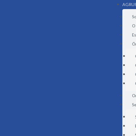
AGRU
S
O
E
Ór
O
Se