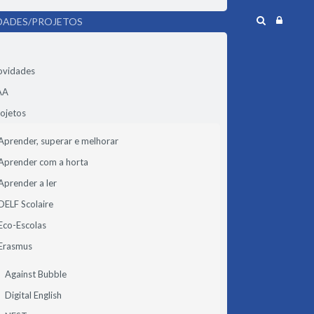
DADES/PROJETOS
ovidades
AA
ojetos
Aprender, superar e melhorar
Aprender com a horta
Aprender a ler
DELF Scolaire
Eco-Escolas
Erasmus
Against Bubble
Digital English