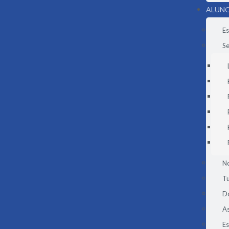
ALUNO
Es
Se
N
Tu
D
As
E