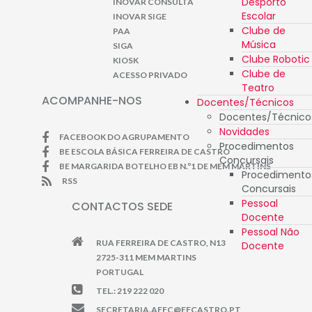
Desporto
INOVAR CONSULTA
Escolar
INOVAR SIGE
Clube de
PAA
Música
SIGA
Clube Robotic
KIOSK
Clube de
ACESSO PRIVADO
Teatro
ACOMPANHE-NOS
Docentes/Técnicos
Docentes/Técnico
Novidades
FACEBOOK DO AGRUPAMENTO
Procedimentos
BE ESCOLA BÁSICA FERREIRA DE CASTRO
Concursais
BE MARGARIDA BOTELHO EB N.º1 DE MEM MARTINS
Procedimento
RSS
Concursais
Pessoal
CONTACTOS SEDE
Docente
Pessoal Não
RUA FERREIRA DE CASTRO, N13
Docente
2725-311 MEM MARTINS
PORTUGAL
TEL.: 219 222 020
SECRETARIA.AEFC@EFCASTRO.PT