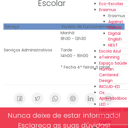
Escolar
Eco-Escolas
Erasmus
Erasmus
Against
Serviço
Horário de Funcionamento
Bubble
Manhã
Digital
9h30 - 12h30
English
NEST
Serviços Administrativos
Tarde
Escola Azul
14h00 - 16h00
eTwinning
Espaço Saúde
* Fecha 4ª feiras à tarde.
Human
Centered
Design
INCLUD-ED
Os
Aprendisábios
LED -
Laboratório de
Nunca deixe de estar informado!
Educação
Digital
Esclareça as suas dúvidas!
Plano Naciona