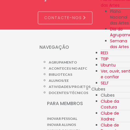
das Artes
Plano
Nacional
CONTACTE-NOS
das Artes
Dia do
Agrupam
Semana
das Artes
NAVEGAÇÃO
REEI
TEIP
AGRUPAMENTO
Ubuntu
ACONTECEU NO AEFC
Ver, ouvir, sent
BIBLIOTECAS
e confiar
ALUNOS/EE
SELF
ATIVIDADES/PROJETOS
Clubes
DOCENTES/TÉCNICOS
Clubes
Clube da
PARA MEMBROS
Costura
Clube de
Xadrez
INOVAR PESSOAL
Clube de
INOVAR ALUNOS