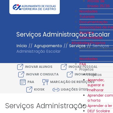
Provas de
Ensaio 25/26
Novidades
Tutoriais
Documentação
Associações de Pai
Escola e
Serviços Administração Escolar
Comunidade
Atividades/Projetos
Início
//
Agrupamento
//
Serviços
//
Serviços
Atividades/Projeto
Administração Escolar
Novidades
PAA
INOVAR ALUNOS
INOVAR PESSOAL
Projetos
INOVAR CONSULTA
INOVAR SIGE
Projetos
Aprender,
PAA
MARCAÇÃO DE REFEIÇÕES
superar e
KIOSK
LIGAÇÕES ÚTEIS
melhorar
Aprender com
a horta
Serviços Administração
Aprender a ler
DELF Scolaire