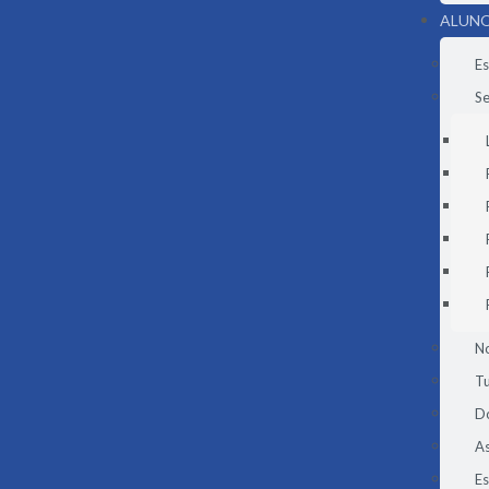
ALUNO
Es
Se
N
Tu
D
As
E