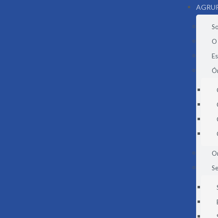
AGRU
S
O
E
Ór
O
Se