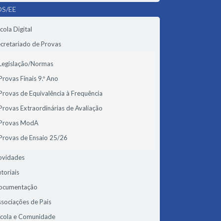
S/EE
cola Digital
cretariado de Provas
Legislação/Normas
Provas Finais 9.º Ano
Provas de Equivalência à Frequência
Provas Extraordinárias de Avaliação
Provas ModA
Provas de Ensaio 25/26
ovidades
toriais
ocumentação
sociações de Pais
scola e Comunidade