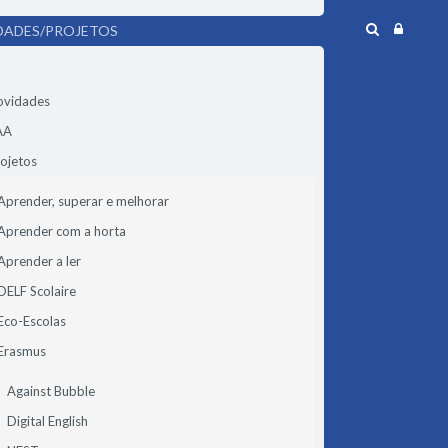
DADES/PROJETOS
ovidades
AA
ojetos
Aprender, superar e melhorar
Aprender com a horta
Aprender a ler
DELF Scolaire
Eco-Escolas
Erasmus
Against Bubble
Digital English