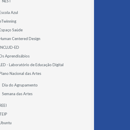
NEST
Escola Azul
eTwinning
Espaço Saúde
Human Centered Design
INCLUD-ED
Os Aprendisábios
LED - Laboratório de Educação Digital
Plano Nacional das Artes
Dia do Agrupamento
Semana das Artes
REEI
TEIP
Ubuntu