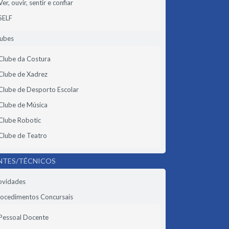
Ver, ouvir, sentir e confiar
SELF
lubes
Clube da Costura
Clube de Xadrez
Clube de Desporto Escolar
Clube de Música
Clube Robotic
Clube de Teatro
NTES/TÉCNICOS
ovidades
ocedimentos Concursais
Pessoal Docente