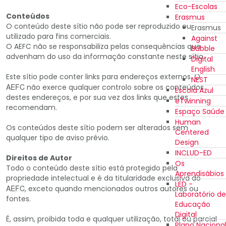
Eco-Escolas
Conteúdos
Erasmus
O conteúdo deste sítio não pode ser reproduzido ou
Erasmus
utilizado para fins comerciais.
Against
O AEFC não se responsabiliza pelas consequências que
Bubble
advenham do uso da informação constante neste sítio.
Digital
English
Este sítio pode conter links para endereços externos. O
NEST
AEFC
não exerce qualquer controlo sobre os conteúdos
Escola Azul
destes endereços, e por sua vez dos links que estes
eTwinning
recomendam.
Espaço Saúde
Human
Os conteúdos deste sítio podem ser alterados sem
Centered
qualquer tipo de aviso prévio.
Design
INCLUD-ED
Direitos de Autor
Os
Todo o conteúdo deste sítio está protegido pela
Aprendisábios
propriedade intelectual e é da titularidade exclusiva do
LED -
AEFC
, exceto quando mencionados outros autores ou
Laboratório de
fontes.
Educação
Digital
É, assim, proibida toda e qualquer utilização, total ou parcial
Plano Naciona