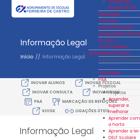
Provas de
Ensaio 25/26
Novidades
Tutoriais
Documentação
Associações de Pai
Escola e
Informação Legal
Comunidade
Atividades/Projetos
Início
//
Informação Legal
Atividades/Projeto
Novidades
PAA
INOVAR ALUNOS
INOVAR PESSOAL
Projetos
INOVAR CONSULTA
INOVAR SIGE
Projetos
Aprender,
PAA
MARCAÇÃO DE REFEIÇÕES
superar e
KIOSK
LIGAÇÕES ÚTEIS
melhorar
Aprender com
a horta
Informação Legal
Aprender a ler
DELF Scolaire