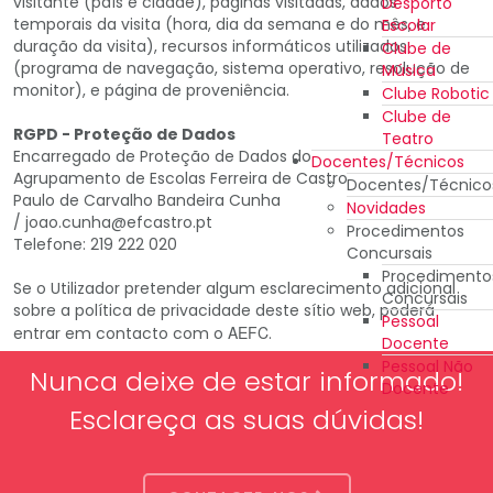
visitante (país e cidade), páginas visitadas, dados
Desporto
temporais da visita (hora, dia da semana e do mês, e
Escolar
duração da visita), recursos informáticos utilizados
Clube de
(programa de navegação, sistema operativo, resolução de
Música
monitor), e página de proveniência.
Clube Robotic
Clube de
RGPD - Proteção de Dados
Teatro
Encarregado de Proteção de Dados do
Docentes/Técnicos
Agrupamento de Escolas Ferreira de Castro
Docentes/Técnico
Paulo de Carvalho Bandeira Cunha
Novidades
/ joao.cunha@efcastro.pt
Procedimentos
Telefone: 219 222 020
Concursais
Procedimento
Se o Utilizador pretender algum esclarecimento adicional
Concursais
sobre a política de privacidade deste sítio web, poderá
Pessoal
AEFC
entrar em contacto com o
.
Docente
Pessoal Não
Nunca deixe de estar informado!
Docente
Esclareça as suas dúvidas!