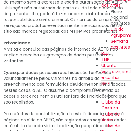
AEFC
do mesmo sem a expressa e escrita autorização do
. A
das Artes
utilização não autorizada de parte ou de todo o conteúdo,
Plano
do presente sítio, poderá fazer incorrer o infrator em
Nacional
responsabilidade civil e criminal. Os nomes de empresas,
das Artes
serviços ou produtos eventualmente mencionados neste
Dia do
sítio são marcas registadas dos respetivos proprietários.
Agrupam
Semana
Privacidade
das Artes
AEFC
A visita e consulta das páginas de internet do
não
REEI
implica a recolha ou gravação de dados pessoais dos
TEIP
visitantes.
Ubuntu
Ver, ouvir, sent
Quaisquer dados pessoais recolhidos são fornecidos
e confiar
voluntariamente pelos visitantes no âmbito do
SELF
preenchimento dos formulários devidamente identificados.
Clubes
AEFC
Nestes casos, o
assume o compromisso de não os
Clubes
ceder a terceiros nem os utilizar fora da finalidade para que
Clube da
são recolhidos.
Costura
Para efeitos de contabilização de estatísticas de acesso às
Clube de
AEFC
Xadrez
páginas do sítio do
, são registados os seguintes dados
no âmbito de cada visita: localização geográfica do
Clube de