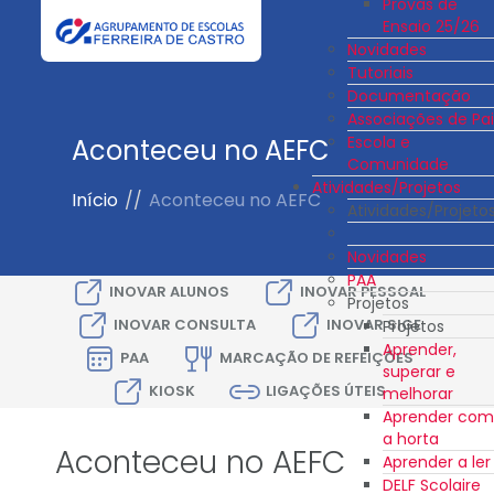
Provas de
Ensaio 25/26
Novidades
Tutoriais
Documentação
Associações de Pai
Escola e
Aconteceu no AEFC
Comunidade
Atividades/Projetos
Início
//
Aconteceu no AEFC
Atividades/Projeto
Novidades
PAA
INOVAR ALUNOS
INOVAR PESSOAL
Projetos
INOVAR CONSULTA
INOVAR SIGE
Projetos
Aprender,
PAA
MARCAÇÃO DE REFEIÇÕES
superar e
KIOSK
LIGAÇÕES ÚTEIS
melhorar
Aprender com
a horta
Aconteceu no AEFC
Aprender a ler
DELF Scolaire