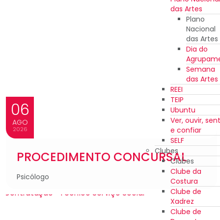
das Artes
Plano
Nacional
das Artes
Dia do
Agrupam
Semana
das Artes
REEI
TEIP
06
Ubuntu
Ver, ouvir, sent
AGO
e confiar
2026
SELF
Clubes
PROCEDIMENTO CONCURSAL
Clubes
Clube da
Psicólogo
Costura
Clube de
Xadrez
Clube de