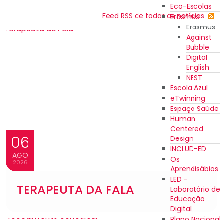
Eco-Escolas
Feed RSS de todas as notícias
Erasmus
Erasmus
Against
Bubble
Digital
English
NEST
Escola Azul
eTwinning
Espaço Saúde
Human
Centered
06
Design
INCLUD-ED
AGO
Os
2026
Aprendisábios
LED -
TERAPEUTA DA FALA
Laboratório de
Educação
Digital
Plano Naciona