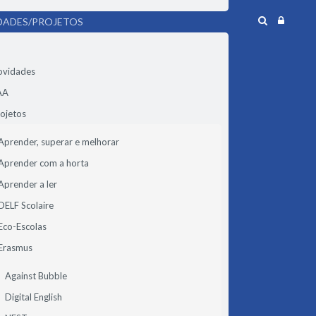
DADES/PROJETOS
ovidades
AA
ojetos
Aprender, superar e melhorar
Aprender com a horta
Aprender a ler
DELF Scolaire
Eco-Escolas
Erasmus
Against Bubble
Digital English