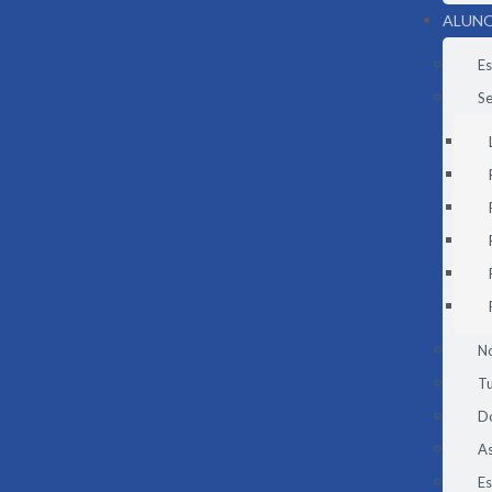
ALUNO
Es
Se
N
Tu
D
As
E