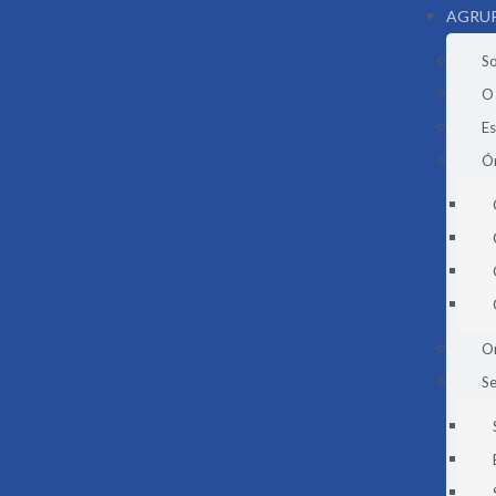
AGRU
S
O
E
Ór
O
Se