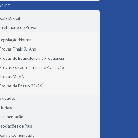
S/EE
cola Digital
cretariado de Provas
Legislação/Normas
Provas Finais 9.º Ano
Provas de Equivalência à Frequência
Provas Extraordinárias de Avaliação
Provas ModA
Provas de Ensaio 25/26
ovidades
toriais
ocumentação
sociações de Pais
scola e Comunidade