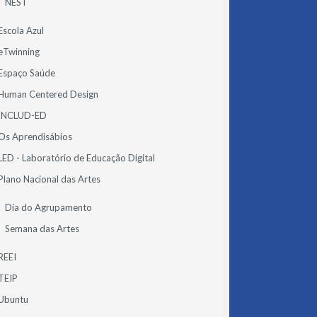
NEST
Escola Azul
eTwinning
Espaço Saúde
Human Centered Design
INCLUD-ED
Os Aprendisábios
LED - Laboratório de Educação Digital
Plano Nacional das Artes
Dia do Agrupamento
Semana das Artes
REEI
TEIP
Ubuntu