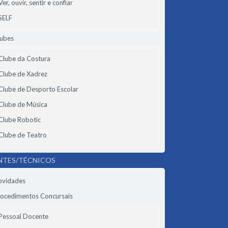
Ver, ouvir, sentir e confiar
SELF
lubes
Clube da Costura
Clube de Xadrez
Clube de Desporto Escolar
Clube de Música
Clube Robotic
Clube de Teatro
NTES/TÉCNICOS
ovidades
ocedimentos Concursais
Pessoal Docente