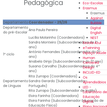
Pedagógica
Eco-Escolas
Erasmus
Erasmus
Against
Departamento
Coordenador - 25/26
Bubble
Departamento
Digital
Ana Paula Pereira
do pré-Escolar
English
Lucília Molarinho (Coordenadora)
NEST
Sandra Monteiro (Subcoordenadora do 1º
Escola Azul
ano)
eTwinning
António Fernandes (Subcoordenador do 2º
Espaço Saúde
1º ciclo
ano)
Human
Anabela Ginja (Subcoordenadora do 3º ano)
Centered
Susana Carvalho (Subcoordenadora do 4º
Design
ano)
INCLUD-ED
Rita Zurrapa (Coordenadora)
Os
Departamento
Sandra Gerardo (Subcoordenador-
Aprendisábios
de Línguas
Português)
LED -
Rita Zurrapa (Subcoordenador de Inglês)
Laboratório de
Elvira Farinha (Coordenadora)
Educação
Elvira Farinha (Subcoordenador Educação de
Digital
Educação Física)
Plano Naciona