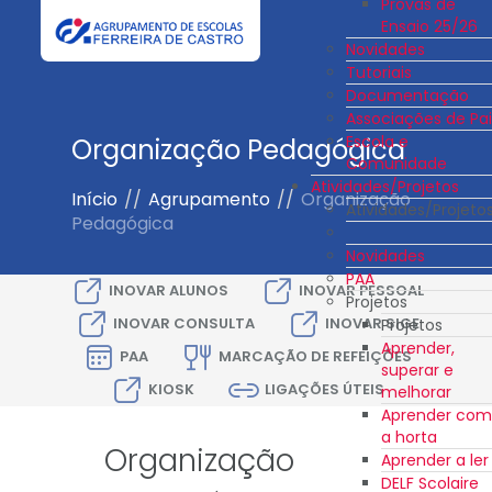
Provas de
Ensaio 25/26
Novidades
Tutoriais
Documentação
Associações de Pai
Escola e
Organização Pedagógica
Comunidade
Atividades/Projetos
Início
//
Agrupamento
//
Organização
Atividades/Projeto
Pedagógica
Novidades
PAA
INOVAR ALUNOS
INOVAR PESSOAL
Projetos
INOVAR CONSULTA
INOVAR SIGE
Projetos
Aprender,
PAA
MARCAÇÃO DE REFEIÇÕES
superar e
KIOSK
LIGAÇÕES ÚTEIS
melhorar
Aprender com
a horta
Organização
Aprender a ler
DELF Scolaire