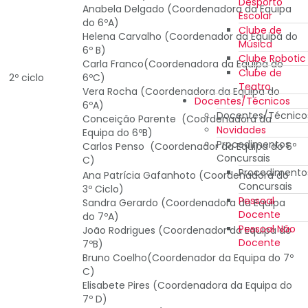
Desporto
Anabela Delgado (Coordenadora da Equipa
Escolar
do 6ºA)
Clube de
Helena Carvalho (Coordenador da Equipa do
Música
6º B)
Clube Robotic
Carla Franco(Coordenadora da Equipa do
Clube de
2º ciclo
6ºC)
Teatro
Vera Rocha (Coordenadora da Equipa do
Docentes/Técnicos
6ºA)
Docentes/Técnico
Conceição Parente (Coordenadora da
Novidades
Equipa do 6ºB)
Procedimentos
Carlos Penso (Coordenador da Equipa do 6º
Concursais
C)
Procedimento
Ana Patrícia Gafanhoto (Coordenadora do
Concursais
3º Ciclo)
Pessoal
Sandra Gerardo (Coordenadora da Equipa
Docente
do 7ºA)
Pessoal Não
João Rodrigues (Coordenador da Equipa do
Docente
7ºB)
Bruno Coelho(Coordenador da Equipa do 7º
C)
Elisabete Pires (Coordenadora da Equipa do
7º D)