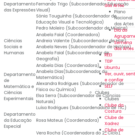
Departamento
Fernando Trigo (Subcoordenador Educação
das Artes
das Expressões
Visual)
Plano
Sónia Touguinha (Subcoordenador de
Nacional
Educação Visual e Tecnológica)
das Artes
Pedro Moleiro (Subcoordenador de Música)
Dia do
Anabela Faial (Coordenadora)
Agrupam
Ciências
Andreia Valente (Subcoordenador de HGP)
Semana
Sociais e
Anabela Neves (Subcoordenador de História)
das Artes
Humanas
Anabela Faial (Subcoordenador de
REEI
Geografia)
TEIP
Anabela Dias (Coordenadora)
Ubuntu
Anabela Dias(Subcoordenador da
Ver, ouvir, sent
Departamento
Matemática)
e confiar
de
Alexandra Rodrigues (Subcoordenador de
SELF
Matemática e
Física ou Química)
Clubes
Ciências
Elsa Serra (Subcoordenador de Ciências
Experimentais
Clubes
Naturais)
Clube da
Luísa Rodrigues (Subcoordenadora de TIC)
Costura
Departamento
Clube de
da Educação
Rosa Mateus (Coordenadora)
Xadrez
Especial
Clube de
Vera Rocha (Coordenadora do 2º Ciclo)