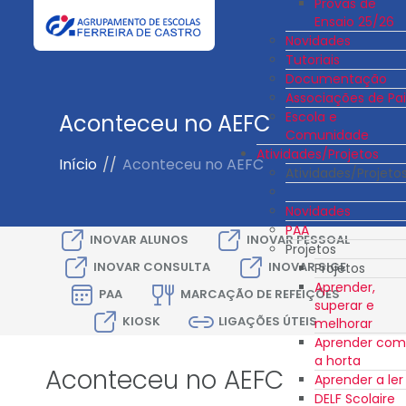
Provas de
Ensaio 25/26
Novidades
Tutoriais
Documentação
Associações de Pai
Escola e
Aconteceu no AEFC
Comunidade
Atividades/Projetos
Início
//
Aconteceu no AEFC
Atividades/Projeto
Novidades
PAA
INOVAR ALUNOS
INOVAR PESSOAL
Projetos
INOVAR CONSULTA
INOVAR SIGE
Projetos
Aprender,
PAA
MARCAÇÃO DE REFEIÇÕES
superar e
KIOSK
LIGAÇÕES ÚTEIS
melhorar
Aprender com
a horta
Aconteceu no AEFC
Aprender a ler
DELF Scolaire