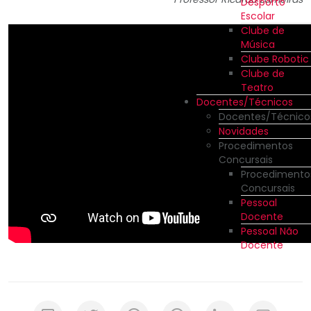
Desporto
Escolar
Clube de
Música
Clube Robotic
Clube de
Teatro
Docentes/Técnicos
Docentes/Técnico
Novidades
Procedimentos
Concursais
Procedimento
Concursais
Pessoal
Docente
Pessoal Não
Docente