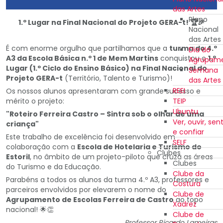
das Artes
Plano
1.º Lugar na Final Nacional do Projeto GERA-t!
🏆🎉
Nacional
das Artes
É com enorme orgulho que partilhamos que a
turma do 4.º
Dia do
A3 da Escola Básica n.º 1 de Mem Martins
conquistou o
1.º
Agrupam
Lugar (1.º Ciclo do Ensino Básico) na Final Nacional do
Semana
Projeto GERA-t
(Território, Talento e Turismo)!
das Artes
REEI
Os nossos alunos apresentaram com grande sucesso e
mérito o projeto:
TEIP
Ubuntu
"Roteiro Ferreira Castro – Sintra sob o olhar de uma
Ver, ouvir, sent
criança"
e confiar
Este trabalho de excelência foi desenvolvido em
SELF
colaboração com a
Escola de Hotelaria e Turismo do
Clubes
Estoril
, no âmbito de um projeto-piloto que cruza as áreas
Clubes
do Turismo e da Educação.
Clube da
Parabéns a todos os alunos da turma 4.º A3, professores e
Costura
parceiros envolvidos por elevarem o nome do
Clube de
Agrupamento de Escolas Ferreira de Castro
ao topo
Xadrez
nacional! 🌟👏
Clube de
Professor Ricardo Lameiras