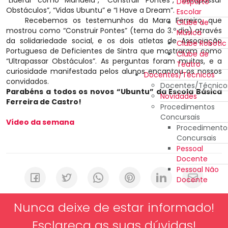
Desporto
Obstáculos”, “Vidas Ubuntu” e “I Have a Dream”.
Escolar
Recebemos os testemunhos da Mara Ferreiro, que
Clube de
mostrou como “Construir Pontes” (tema do 3.º dia) através
Música
da solidariedade social, e os dois atletas de Associação
Clube Robotic
Portuguesa de Deficientes de Sintra que mostraram como
Clube de
“Ultrapassar Obstáculos”. As perguntas foram muitas, e a
Teatro
curiosidade manifestada pelos alunos encantou os nossos
Docentes/Técnicos
convidados.
Docentes/Técnico
Parabéns a todos os novos “Ubuntu” da Escola Básica
Novidades
Ferreira de Castro!
Procedimentos
Concursais
Vídeo da semana
Procedimento
Concursais
Pessoal
Docente
Pessoal Não
Docente
Nunca deixe de estar informado!
Esclareça as suas dúvidas!