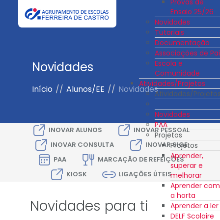
Provas de
Ensaio 25/26
Novidades
Tutoriais
Documentação
Associações de Pai
Escola e
Novidades
Comunidade
Atividades/Projetos
Início
//
Alunos/EE
//
Novidades
Atividades/Projeto
Novidades
PAA
INOVAR ALUNOS
INOVAR PESSOAL
Projetos
INOVAR CONSULTA
INOVAR SIGE
Projetos
Aprender,
PAA
MARCAÇÃO DE REFEIÇÕES
superar e
KIOSK
LIGAÇÕES ÚTEIS
melhorar
Aprender com
a horta
Novidades para ti
Aprender a ler
DELF Scolaire