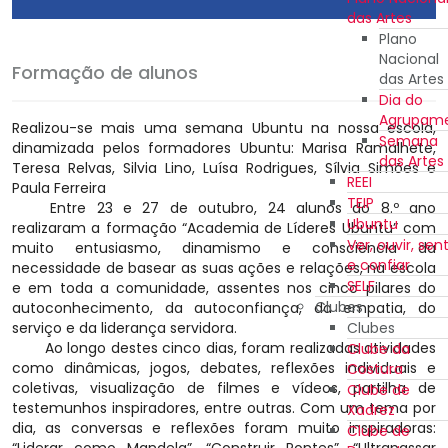
das Artes
Plano
Nacional
Formação de alunos
das Artes
Dia do
Agrupam
Realizou-se mais uma semana Ubuntu na nossa escola,
Semana
dinamizada pelos formadores Ubuntu: Marisa Ramalhete,
das Artes
Teresa Relvas, Silvia Lino, Luísa Rodrigues, Sílvia Simões e
REEI
Paula Ferreira
TEIP
Entre 23 e 27 de outubro, 24 alunos do 8.º ano
Ubuntu
realizaram a formação “Academia de Líderes Ubuntu” com
Ver, ouvir, sent
muito entusiasmo, dinamismo e consciência da
e confiar
necessidade de basear as suas ações e relações, na escola
SELF
e em toda a comunidade, assentes nos cinco pilares do
Clubes
autoconhecimento, da autoconfiança, da empatia, do
serviço e da liderança servidora.
Clubes
Ao longo destes cinco dias, foram realizadas atividades
Clube da
como dinâmicas, jogos, debates, reflexões individuais e
Costura
coletivas, visualização de filmes e vídeos, partilha de
Clube de
testemunhos inspiradores, entre outras. Com um tema por
Xadrez
dia, as conversas e reflexões foram muito inspiradoras:
Clube de
“Liderar como Mandela”, “Construir Pontes”, “Ultrapassar