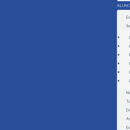
ALUNO
Es
Se
N
Tu
D
As
E