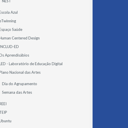
NEST
Escola Azul
eTwinning
Espaço Saúde
Human Centered Design
INCLUD-ED
Os Aprendisábios
LED - Laboratório de Educação Digital
Plano Nacional das Artes
Dia do Agrupamento
Semana das Artes
REEI
TEIP
Ubuntu