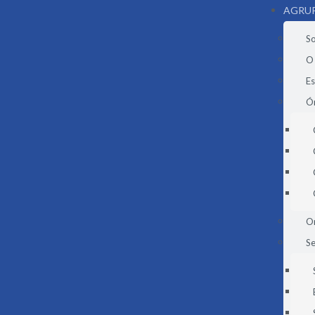
AGRU
S
O
E
Ór
O
Se