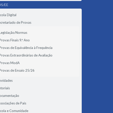
S/EE
cola Digital
cretariado de Provas
Legislação/Normas
Provas Finais 9.º Ano
Provas de Equivalência à Frequência
Provas Extraordinárias de Avaliação
Provas ModA
Provas de Ensaio 25/26
ovidades
toriais
ocumentação
sociações de Pais
scola e Comunidade