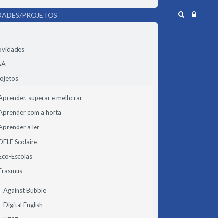
DADES/PROJETOS
ovidades
AA
ojetos
Aprender, superar e melhorar
Aprender com a horta
Aprender a ler
DELF Scolaire
Eco-Escolas
Erasmus
Against Bubble
Digital English