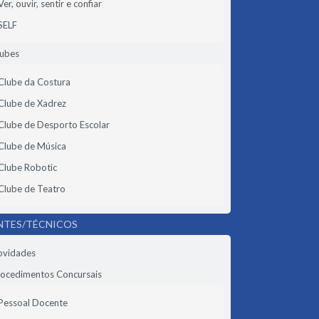
Ver, ouvir, sentir e confiar
SELF
lubes
Clube da Costura
Clube de Xadrez
Clube de Desporto Escolar
Clube de Música
Clube Robotic
Clube de Teatro
NTES/TÉCNICOS
ovidades
ocedimentos Concursais
Pessoal Docente