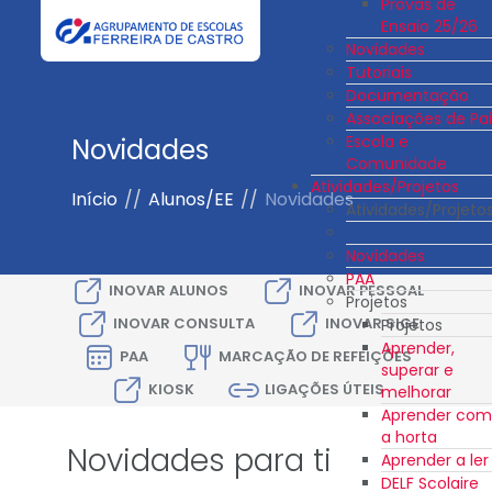
Provas de
Ensaio 25/26
Novidades
Tutoriais
Documentação
Associações de Pai
Escola e
Novidades
Comunidade
Atividades/Projetos
Início
//
Alunos/EE
//
Novidades
Atividades/Projeto
Novidades
PAA
INOVAR ALUNOS
INOVAR PESSOAL
Projetos
INOVAR CONSULTA
INOVAR SIGE
Projetos
Aprender,
PAA
MARCAÇÃO DE REFEIÇÕES
superar e
KIOSK
LIGAÇÕES ÚTEIS
melhorar
Aprender com
a horta
Novidades para ti
Aprender a ler
DELF Scolaire