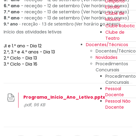
Desporto
6.º ano
- receção - 12 de setembro (Ver horário no anexo)
Escolar
7.º ano
- receção - 13 de setembro (Ver horário no anexo)
Clube de
8.º ano
- receção - 13 de setembro (Ver horário no anexo)
Música
9.º ano
- receção - 13 de setembro (Ver horário no anexo)
Clube Robotic
Início das atividades letivas
Clube de
Teatro
Docentes/Técnicos
JI e 1.º ano - Dia 12
Docentes/Técnico
2.º, 3.º e 4.º anos - Dia 13
Novidades
2.º Ciclo - Dia 13
Procedimentos
3.º Ciclo - Dia 16
Concursais
Procedimento
Concursais
Pessoal
Docente
Programa_Início_Ano_Letivo.pptx
Pessoal Não
.pdf, 96 KB
Docente