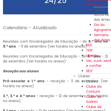
24/25
das Artes
Plano
Nacional
das Artes
Dia do
Calendário - Atualizado
Agrupam
Semana
das Artes
Reuniões com Encarregados de Educação - do
6.º ano ao
REEI
9.º ano
- 11 de setembro (Ver horário no anexo)
TEIP
Ubuntu
Reuniões com Encarregados de Educação - do
5.º ano
- 12
Ver, ouvir, sent
de setembro (Ver horário no anexo)
e confiar
SELF
Receção aos alunos
Clubes
Pré-escolar e 1.º ano
- receção - 11 de setembro (Ver
Clubes
horário no anexo)
Clube da
Costura
2.º, 3.º e 4.º anos
- receção - 12 de setembro (Ver horário
Clube de
no anexo)
Xadrez
Clube de
5.º ano
- receção - 12 de setembro (Ver horário no anexo)