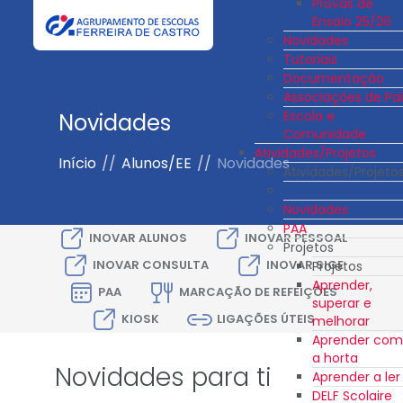
Provas de
Ensaio 25/26
Novidades
Tutoriais
Documentação
Associações de Pai
Escola e
Novidades
Comunidade
Atividades/Projetos
Início
//
Alunos/EE
//
Novidades
Atividades/Projeto
Novidades
PAA
INOVAR ALUNOS
INOVAR PESSOAL
Projetos
INOVAR CONSULTA
INOVAR SIGE
Projetos
Aprender,
PAA
MARCAÇÃO DE REFEIÇÕES
superar e
KIOSK
LIGAÇÕES ÚTEIS
melhorar
Aprender com
a horta
Novidades para ti
Aprender a ler
DELF Scolaire