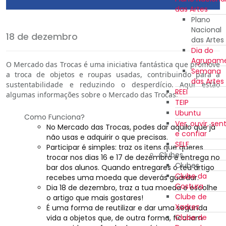
das Artes
Plano
Nacional
18 de dezembro
das Artes
Dia do
Agrupam
O Mercado das Trocas é uma iniciativa fantástica que promove
Semana
a troca de objetos e roupas usadas, contribuindo para a
das Artes
sustentabilidade e reduzindo o desperdício. Aqui estão
REEI
algumas informações sobre o Mercado das Trocas:
TEIP
Ubuntu
Como Funciona?
Ver, ouvir, sent
No Mercado das Trocas, podes dar aquilo que já
e confiar
não usas e adquirir o que precisas.
SELF
Participar é simples: traz os itens que queres
Clubes
trocar nos dias 16 e 17 de dezembro e entrega no
Clubes
bar dos alunos. Quando entregares o teu artigo
Clube da
recebes uma moeda que deverás guardar.
Costura
Dia 18 de dezembro, traz a tua moeda e escolhe
Clube de
o artigo que mais gostares!
Xadrez
É uma forma de reutilizar e dar uma segunda
Clube de
vida a objetos que, de outra forma, ficariam