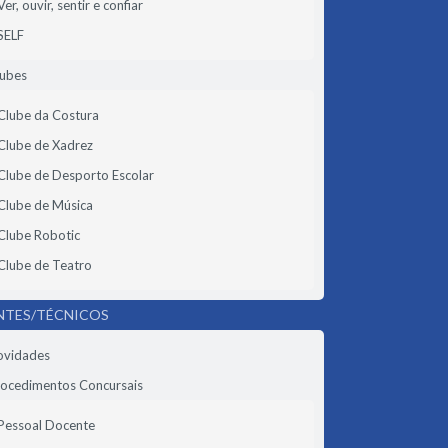
Ver, ouvir, sentir e confiar
SELF
lubes
Clube da Costura
Clube de Xadrez
Clube de Desporto Escolar
Clube de Música
Clube Robotic
Clube de Teatro
NTES/TÉCNICOS
ovidades
ocedimentos Concursais
Pessoal Docente