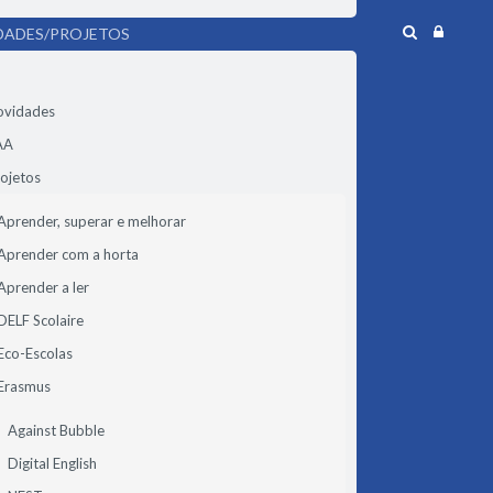
DADES/PROJETOS
ovidades
AA
ojetos
Aprender, superar e melhorar
Aprender com a horta
Aprender a ler
DELF Scolaire
Eco-Escolas
Erasmus
Against Bubble
Digital English