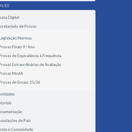
S/EE
cola Digital
cretariado de Provas
Legislação/Normas
Provas Finais 9.º Ano
Provas de Equivalência à Frequência
Provas Extraordinárias de Avaliação
Provas ModA
Provas de Ensaio 25/26
ovidades
toriais
ocumentação
sociações de Pais
scola e Comunidade