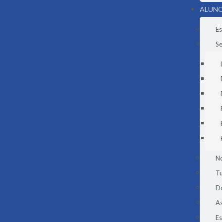
ALUNO
Es
Se
N
Tu
D
As
E