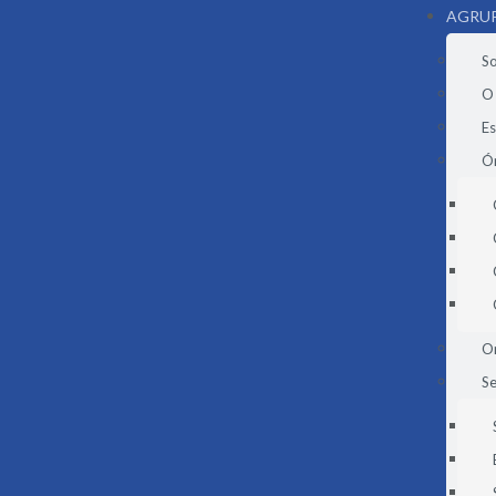
AGRU
S
O
E
Ór
O
Se