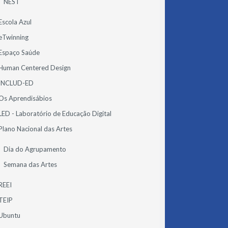
NEST
Escola Azul
eTwinning
Espaço Saúde
Human Centered Design
INCLUD-ED
Os Aprendisábios
LED - Laboratório de Educação Digital
Plano Nacional das Artes
Dia do Agrupamento
Semana das Artes
REEI
TEIP
Ubuntu