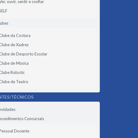
Ver, ouvir, sentir e confiar
SELF
lubes
Clube da Costura
Clube de Xadrez
Clube de Desporto Escolar
Clube de Música
Clube Robotic
Clube de Teatro
NTES/TÉCNICOS
ovidades
ocedimentos Concursais
Pessoal Docente