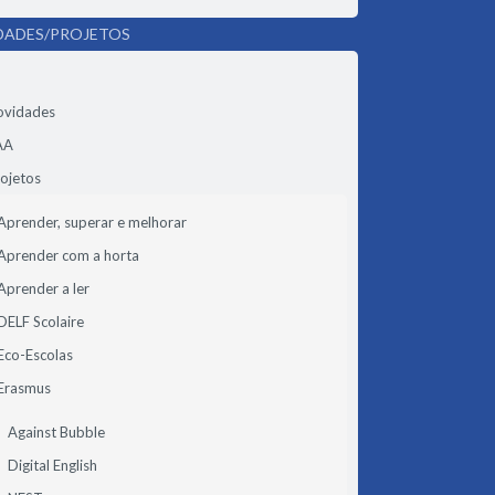
DADES/PROJETOS
ovidades
AA
ojetos
Aprender, superar e melhorar
Aprender com a horta
Aprender a ler
DELF Scolaire
Eco-Escolas
Erasmus
Against Bubble
Digital English