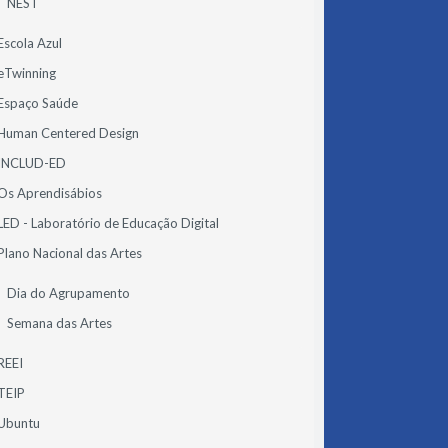
NEST
Escola Azul
eTwinning
Espaço Saúde
Human Centered Design
INCLUD-ED
Os Aprendisábios
LED - Laboratório de Educação Digital
Plano Nacional das Artes
Dia do Agrupamento
Semana das Artes
REEI
TEIP
Ubuntu