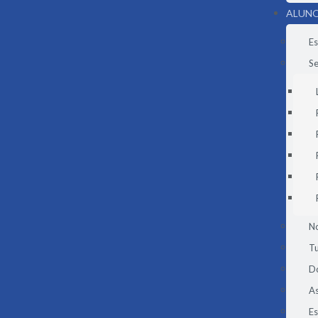
ALUNO
Es
Se
N
Tu
D
As
E