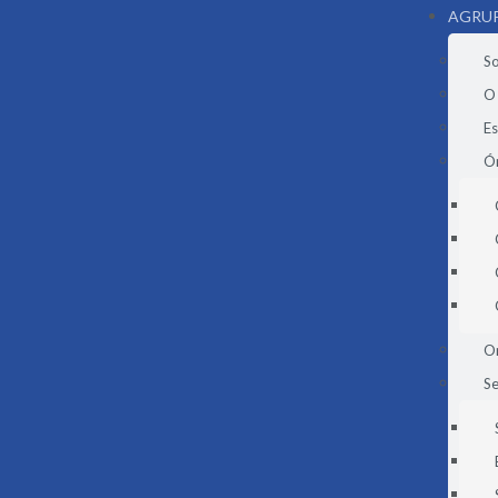
AGRU
S
O
E
Ór
O
Se