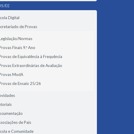
S/EE
cola Digital
cretariado de Provas
Legislação/Normas
Provas Finais 9.º Ano
Provas de Equivalência à Frequência
Provas Extraordinárias de Avaliação
Provas ModA
Provas de Ensaio 25/26
ovidades
toriais
ocumentação
sociações de Pais
scola e Comunidade