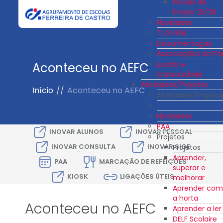
Provas de
Ensaio 25/26
Novidades
Tutoriais
Documentação
Associações de Pai
Escola e
Aconteceu no AEFC
Comunidade
Atividades/Projetos
Início
//
Aconteceu no AEFC
Atividades/Projeto
Novidades
PAA
INOVAR ALUNOS
INOVAR PESSOAL
Projetos
INOVAR CONSULTA
INOVAR SIGE
Projetos
Aprender,
PAA
MARCAÇÃO DE REFEIÇÕES
superar e
KIOSK
LIGAÇÕES ÚTEIS
melhorar
Aprender com
a horta
Aconteceu no AEFC
Aprender a ler
DELF Scolaire