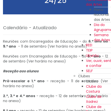
24/25
das Artes
Plano
Nacional
das Artes
Dia do
Calendário - Atualizado
Agrupam
Semana
das Artes
Reuniões com Encarregados de Educação - do
6.º ano ao
REEI
9.º ano
- 11 de setembro (Ver horário no anexo)
TEIP
Ubuntu
Reuniões com Encarregados de Educação - do
5.º ano
- 12
Ver, ouvir, sent
de setembro (Ver horário no anexo)
e confiar
SELF
Receção aos alunos
Clubes
Pré-escolar e 1.º ano
- receção - 11 de setembro (Ver
Clubes
horário no anexo)
Clube da
Costura
2.º, 3.º e 4.º anos
- receção - 12 de setembro (Ver horário
Clube de
no anexo)
Xadrez
Clube de
5.º ano
- receção - 12 de setembro (Ver horário no anexo)