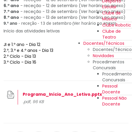
Desporto
6.º ano
- receção - 12 de setembro (Ver horário no anexo)
Escolar
7.º ano
- receção - 13 de setembro (Ver horário no anexo)
Clube de
8.º ano
- receção - 13 de setembro (Ver horário no anexo)
Música
9.º ano
- receção - 13 de setembro (Ver horário no anexo)
Clube Robotic
Início das atividades letivas
Clube de
Teatro
Docentes/Técnicos
JI e 1.º ano - Dia 12
Docentes/Técnico
2.º, 3.º e 4.º anos - Dia 13
Novidades
2.º Ciclo - Dia 13
Procedimentos
3.º Ciclo - Dia 16
Concursais
Procedimento
Concursais
Pessoal
Docente
Programa_Início_Ano_Letivo.pptx
Pessoal Não
.pdf, 96 KB
Docente