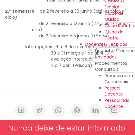
reuniões do final do 1.º semestre)
Desporto
Escolar
2.º semestre
– de 2 fevereiro a 30 junho (pré-escolar e 1.º
Clube de
ciclo)
Música
de 2 fevereiro a 12 junho (2.º ciclo, 7.º e 8.º
Clube Robotic
ano)
Clube de
de 2 fevereiro a 5 junho (9.º ano)
Teatro
Docentes/Técnicos
Interrupções: 16 a 18 de fevereiro (Carnaval)
Docentes/Técnico
30 e 31 março e 1 de abril (3.ª
Novidades
avaliação intercalar)
Procedimentos
2 a 7 abril (Páscoa)
Concursais
Procedimento
Concursais
Pessoal
Docente
Pessoal Não
Docente
Nunca deixe de estar informado!