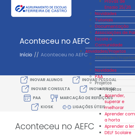
Provas de
Ensaio 25/26
Novidades
Tutoriais
Documentação
Associações de Pai
Escola e
Aconteceu no AEFC
Comunidade
Atividades/Projetos
Início
//
Aconteceu no AEFC
Atividades/Projeto
Novidades
PAA
INOVAR ALUNOS
INOVAR PESSOAL
Projetos
INOVAR CONSULTA
INOVAR SIGE
Projetos
Aprender,
PAA
MARCAÇÃO DE REFEIÇÕES
superar e
KIOSK
LIGAÇÕES ÚTEIS
melhorar
Aprender com
a horta
Aconteceu no AEFC
Aprender a ler
DELF Scolaire