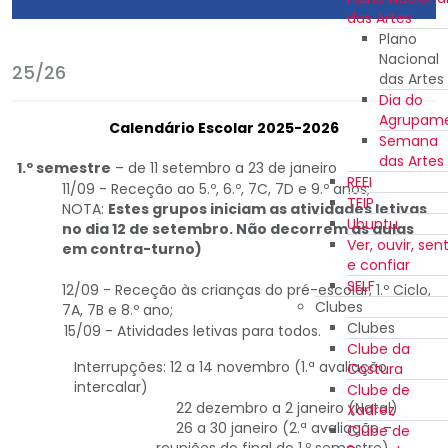
das Artes
Plano
Nacional
25/26
das Artes
Dia do
Agrupam
Calendário Escolar 2025-2026
Semana
das Artes
1.º semestre
– de 11 setembro a 23 de janeiro
REEI
11/09 - Receção ao 5.º, 6.º, 7C, 7D e 9.º anos;
TEIP
NOTA:
Estes grupos iniciam as atividades letivas
Ubuntu
no dia 12 de setembro. Não decorrem as aulas
Ver, ouvir, sent
em contra-turno)
e confiar
SELF
12/09 - Receção às crianças do pré-escolar, 1.º Ciclo,
Clubes
7A, 7B e 8.º ano;
Clubes
15/09 - Atividades letivas para todos.
Clube da
Interrupções: 12 a 14 novembro (1.ª avaliação
Costura
intercalar)
Clube de
22 dezembro a 2 janeiro (Natal)
Xadrez
26 a 30 janeiro (2.ª avaliação –
Clube de