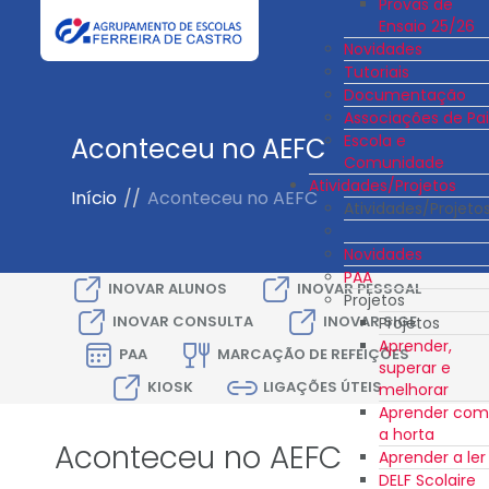
Provas de
Ensaio 25/26
Novidades
Tutoriais
Documentação
Associações de Pai
Escola e
Aconteceu no AEFC
Comunidade
Atividades/Projetos
Início
//
Aconteceu no AEFC
Atividades/Projeto
Novidades
PAA
INOVAR ALUNOS
INOVAR PESSOAL
Projetos
INOVAR CONSULTA
INOVAR SIGE
Projetos
Aprender,
PAA
MARCAÇÃO DE REFEIÇÕES
superar e
KIOSK
LIGAÇÕES ÚTEIS
melhorar
Aprender com
a horta
Aconteceu no AEFC
Aprender a ler
DELF Scolaire