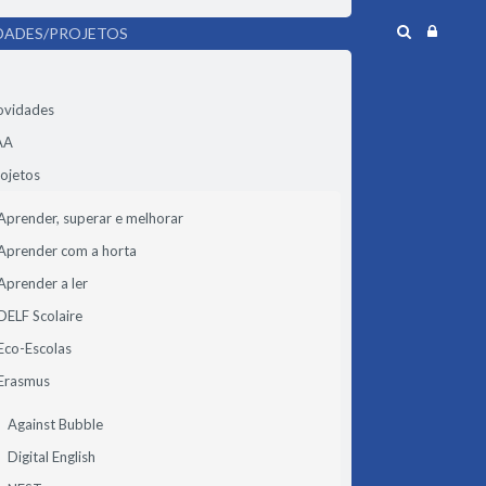
DADES/PROJETOS
ovidades
AA
ojetos
Aprender, superar e melhorar
Aprender com a horta
Aprender a ler
DELF Scolaire
Eco-Escolas
Erasmus
Against Bubble
Digital English