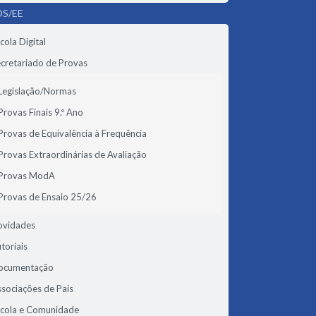
S/EE
cola Digital
cretariado de Provas
Legislação/Normas
Provas Finais 9.º Ano
Provas de Equivalência à Frequência
Provas Extraordinárias de Avaliação
Provas ModA
Provas de Ensaio 25/26
ovidades
toriais
ocumentação
sociações de Pais
scola e Comunidade