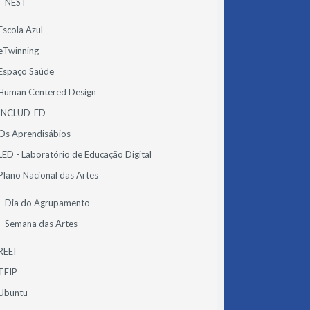
NEST
Escola Azul
eTwinning
Espaço Saúde
Human Centered Design
INCLUD-ED
Os Aprendisábios
LED - Laboratório de Educação Digital
Plano Nacional das Artes
Dia do Agrupamento
Semana das Artes
REEI
TEIP
Ubuntu