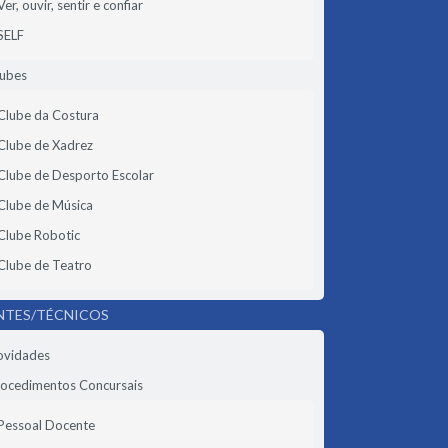
Ver, ouvir, sentir e confiar
SELF
lubes
Clube da Costura
Clube de Xadrez
Clube de Desporto Escolar
Clube de Música
Clube Robotic
Clube de Teatro
NTES/TÉCNICOS
ovidades
ocedimentos Concursais
Pessoal Docente