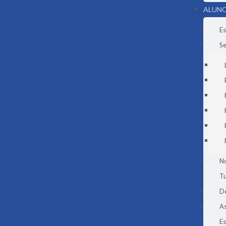
ALUNO
Es
Se
N
Tu
D
As
E