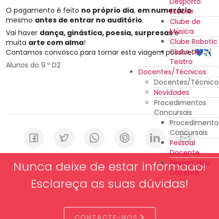
Desporto
O pagamento é feito
no próprio dia
,
em numerário
,
Escolar
mesmo
antes de entrar no auditório
.
Clube de
Música
Vai haver
dança, ginástica, poesia, surpresas
e
Clube Robotic
muita
arte com alma
!
Clube de
Contamos convosco para tornar esta viagem possível
Teatro
Alunos do 9.º D2
Docentes/Técnicos
Docentes/Técnico
Novidades
Procedimentos
Concursais
Procedimento
Concursais
Pessoal
Docente
Pessoal Não
Nunca deixe de estar informado!
Docente
Esclareça as suas dúvidas!
CONTACTE-NOS