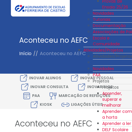
Provas de
Ensaio 25/26
Novidades
Tutoriais
Documentação
Associações de Pai
Escola e
Aconteceu no AEFC
Comunidade
Atividades/Projetos
Início
//
Aconteceu no AEFC
Atividades/Projeto
Novidades
PAA
INOVAR ALUNOS
INOVAR PESSOAL
Projetos
INOVAR CONSULTA
INOVAR SIGE
Projetos
Aprender,
PAA
MARCAÇÃO DE REFEIÇÕES
superar e
KIOSK
LIGAÇÕES ÚTEIS
melhorar
Aprender com
a horta
Aconteceu no AEFC
Aprender a ler
DELF Scolaire