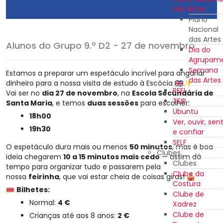
das Artes
Plano
Nacional
das Artes
Alunos do Grupo 9.º D2 - 27 de novembro
Dia do
Agrupam
Semana
Estamos a preparar um espetáculo incrível para angariar
das Artes
dinheiro para a nossa visita de estudo à Escócia
REEI
Vai ser no
dia 27 de novembro
, na
Escola Secundária de
TEIP
Santa Maria
, e temos
duas sessões
para escolher:
Ubuntu
18h00
Ver, ouvir, sent
19h30
e confiar
SELF
O espetáculo dura mais ou menos
50 minutos
, mas é boa
Clubes
ideia chegarem
10 a 15 minutos mais cedo
— assim dá
Clubes
tempo para organizar tudo e passarem pela
Clube da
nossa
feirinha
, que vai estar cheia de coisas giras!
Costura
Bilhetes:
Clube de
Normal:
4 €
Xadrez
Clube de
Crianças até aos 8 anos:
2 €