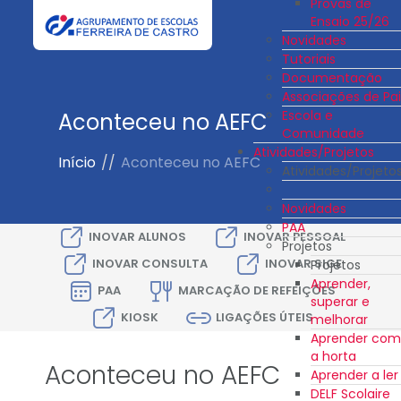
Provas de
Ensaio 25/26
Novidades
Tutoriais
Documentação
Associações de Pai
Escola e
Aconteceu no AEFC
Comunidade
Atividades/Projetos
Início
//
Aconteceu no AEFC
Atividades/Projeto
Novidades
PAA
INOVAR ALUNOS
INOVAR PESSOAL
Projetos
INOVAR CONSULTA
INOVAR SIGE
Projetos
Aprender,
PAA
MARCAÇÃO DE REFEIÇÕES
superar e
KIOSK
LIGAÇÕES ÚTEIS
melhorar
Aprender com
a horta
Aconteceu no AEFC
Aprender a ler
DELF Scolaire