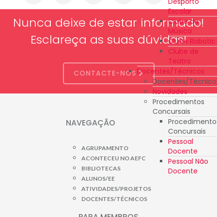
Desporto
Escolar
Nunca deixe de estar informado!
Clube de
Música
Esclareça as suas dúvidas!
Clube Robotic
Clube de
Teatro
Docentes/Técnicos
CONTACTE-NOS
Docentes/Técnico
Novidades
Procedimentos
Concursais
Procedimento
NAVEGAÇÃO
Concursais
Pessoal
AGRUPAMENTO
Docente
ACONTECEU NO AEFC
Pessoal Não
BIBLIOTECAS
Docente
ALUNOS/EE
ATIVIDADES/PROJETOS
DOCENTES/TÉCNICOS
PARA MEMBROS