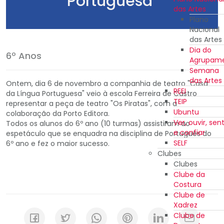
Portuguesa"
das Artes
Plano
Nacional
das Artes
Dia do
6º Anos
Agrupam
Semana
das Artes
Ontem, dia 6 de novembro a companhia de teatro "Casa
REEI
da Língua Portuguesa" veio à escola Ferreira de Castro
TEIP
representar a peça de teatro "Os Piratas", com a
Ubuntu
colaboração da Porto Editora.
Ver, ouvir, sent
Todos os alunos do 6º ano (10 turmas) assistiram ao
e confiar
espetáculo que se enquadra na disciplina de Português do
SELF
6º ano e fez o maior sucesso.
Clubes
Clubes
Clube da
Costura
Clube de
Xadrez
Clube de