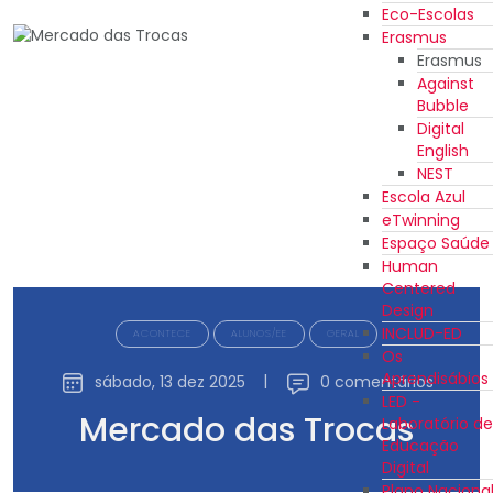
Eco-Escolas
Erasmus
Erasmus
Against
Bubble
Digital
English
NEST
Escola Azul
eTwinning
Espaço Saúde
Human
Centered
Design
INCLUD-ED
ACONTECE
ALUNOS/EE
GERAL
Os
Aprendisábios
sábado, 13 dez 2025
|
0 comentários
LED -
Mercado das Trocas
Laboratório de
Educação
Digital
Plano Naciona