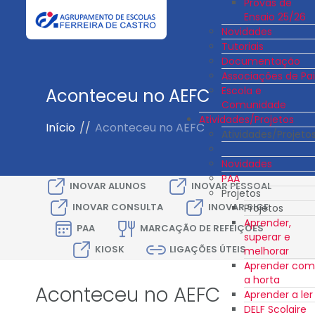
Provas de
Ensaio 25/26
Novidades
Tutoriais
Documentação
Associações de Pai
Escola e
Aconteceu no AEFC
Comunidade
Atividades/Projetos
Início
//
Aconteceu no AEFC
Atividades/Projeto
Novidades
PAA
INOVAR ALUNOS
INOVAR PESSOAL
Projetos
INOVAR CONSULTA
INOVAR SIGE
Projetos
Aprender,
PAA
MARCAÇÃO DE REFEIÇÕES
superar e
KIOSK
LIGAÇÕES ÚTEIS
melhorar
Aprender com
a horta
Aconteceu no AEFC
Aprender a ler
DELF Scolaire