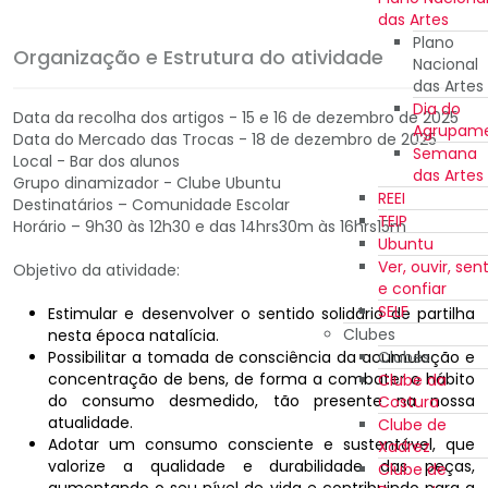
das Artes
Plano
Organização e Estrutura do atividade
Nacional
das Artes
Dia do
Data da recolha dos artigos - 15 e 16 de dezembro de 2025
Agrupam
Data do Mercado das Trocas - 18 de dezembro de 2025
Semana
Local - Bar dos alunos
das Artes
Grupo dinamizador - Clube Ubuntu
REEI
Destinatários – Comunidade Escolar
TEIP
Horário – 9h30 às 12h30 e das 14hrs30m às 16hrs15m
Ubuntu
Ver, ouvir, sent
Objetivo da atividade:
e confiar
SELF
Estimular e desenvolver o sentido solidário de partilha
Clubes
nesta época natalícia.
Possibilitar a tomada de consciência da acumulação e
Clubes
concentração de bens, de forma a combater o hábito
Clube da
do consumo desmedido, tão presente na nossa
Costura
atualidade.
Clube de
Adotar um consumo consciente e sustentável, que
Xadrez
valorize a qualidade e durabilidade das peças,
Clube de
aumentando o seu nível de vida e contribuindo para a