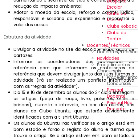
Desporto
redução do impacto ambiental.
Escolar
Adotar a moeda da escola, reforça o caráter lúdico,
Clube de
responsável e solidário da experiência e reconstrói o
Música
valor das coisas.
Clube Robotic
Clube de
Estrutura da atividade
Teatro
Docentes/Técnicos
Divulgar a atividade no site da escola e elaboração de
Docentes/Técnico
cartazes.
Novidades
Informar os coordenadores dos professores de
Procedimentos
referência para que informem os professores de
Concursais
referência que devem divulgar junto das suas turmas a
Procedimento
atividade (irá ser realizado um panfleto informativo
Concursais
com as “regras da atividade”).
Pessoal
Dia 15 e 16 de dezembro os alunos do 3º ciclo entregam
Docente
os artigos (peça de roupa, livro, pulseiras, anéis e
Pessoal Não
brincos), durante o intervalo, no bar dos alunos, aos
Docente
alunos do Clube Ubuntu, que estarão devidamente
identificados com a t-shirt Ubuntu.
Os alunos do Ubuntu irão verificar se o artigo está em
bom estado e farão o registo do aluno e turma que
trouxe o artigo. Se o artigo estiver em bom estado, o