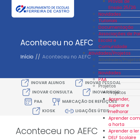
Provas de
Ensaio 25/26
Novidades
Tutoriais
Documentação
Associações de Pai
Escola e
Aconteceu no AEFC
Comunidade
Atividades/Projetos
Início
//
Aconteceu no AEFC
Atividades/Projeto
Novidades
PAA
INOVAR ALUNOS
INOVAR PESSOAL
Projetos
INOVAR CONSULTA
INOVAR SIGE
Projetos
Aprender,
PAA
MARCAÇÃO DE REFEIÇÕES
superar e
KIOSK
LIGAÇÕES ÚTEIS
melhorar
Aprender com
a horta
Aconteceu no AEFC
Aprender a ler
DELF Scolaire