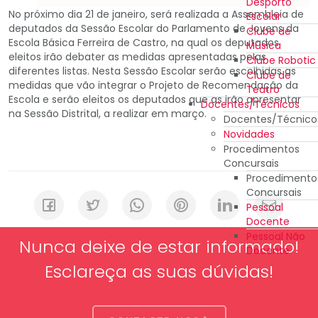
Desporto
No próximo dia 21 de janeiro, será realizada a Assembleia de
Escolar
deputados da Sessão Escolar do Parlamento de Jovens da
Clube de
Escola Básica Ferreira de Castro, na qual os deputados
Música
eleitos irão debater as medidas apresentadas pelas
Clube Robotic
diferentes listas. Nesta Sessão Escolar serão escolhidas as
Clube de
medidas que vão integrar o Projeto de Recomendação da
Teatro
Escola e serão eleitos os deputados que as irão apresentar
Docentes/Técnicos
na Sessão Distrital, a realizar em março.
Docentes/Técnico
Novidades
Procedimentos
Concursais
Procedimento
Concursais
Pessoal
Docente
Pessoal Não
Nunca deixe de estar informado!
Docente
Esclareça as suas dúvidas!