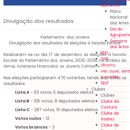
das Artes
Plano
Nacional
Divulgação dos resultados
das Artes
Dia do
Agrupam
Parlamento dos Jovens
Semana
Divulgação dos resultados às eleições à Sessão Escolar
das Artes
REEI
Realizaram-se no dia 17 de dezembro as eleições à Sessão
TEIP
Escolar do Parlamento dos Jovens, 2025-2026, no âmbito do
Ubuntu
tema, «Literacia Financeira: os Jovens Contam».
Ver, ouvir, sent
e confiar
Nas eleições participaram 470 votantes, tendo sido estes os
SELF
resultados:
Clubes
Lista A
- 63 votos, 5 deputados eleitos
Clubes
Lista B
- 105 votos, 8 deputados eleitos
Clube da
Costura
Lista C
- 287 votos, 10 deputados eleitos
Clube de
Votos nulos
- 12
Xadrez
Clube de
Votos brancos
- 3