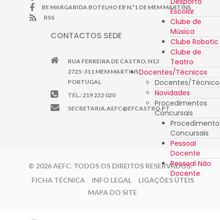
Desporto
BE MARGARIDA BOTELHO EB N.º1 DE MEM MARTINS
Escolar
RSS
Clube de
Música
CONTACTOS SEDE
Clube Robotic
Clube de
Teatro
RUA FERREIRA DE CASTRO, N13
Docentes/Técnicos
2725-311 MEM MARTINS
Docentes/Técnico
PORTUGAL
Novidades
TEL.: 219 222 020
Procedimentos
SECRETARIA.AEFC@EFCASTRO.PT
Concursais
Procedimento
Concursais
Pessoal
Docente
Pessoal Não
© 2026 AEFC. TODOS OS DIREITOS RESERVADOS.
Docente
FICHA TÉCNICA
INFO LEGAL
LIGAÇÕES ÚTEIS
MAPA DO SITE