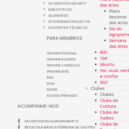
ACONTECEU NO AEFC
das Artes
BIBLIOTECAS
Plano
ALUNOS/EE
Nacional
ATIVIDADES/PROJETOS
das Artes
DOCENTES/TÉCNICOS
Dia do
Agrupam
PARA MEMBROS
Semana
das Artes
REEI
INOVAR PESSOAL
TEIP
INOVAR ALUNOS
Ubuntu
INOVAR CONSULTA
Ver, ouvir, sent
INOVAR SIGE
e confiar
PAA
SELF
SIGA
Clubes
KIOSK
Clubes
ACESSO PRIVADO
Clube da
ACOMPANHE-NOS
Costura
Clube de
Xadrez
FACEBOOK DO AGRUPAMENTO
Clube de
BE ESCOLA BÁSICA FERREIRA DE CASTRO