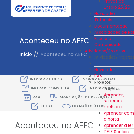
Provas de
Ensaio 25/26
Novidades
Tutoriais
Documentação
Associações de Pai
Escola e
Aconteceu no AEFC
Comunidade
Atividades/Projetos
Início
//
Aconteceu no AEFC
Atividades/Projeto
Novidades
PAA
INOVAR ALUNOS
INOVAR PESSOAL
Projetos
INOVAR CONSULTA
INOVAR SIGE
Projetos
Aprender,
PAA
MARCAÇÃO DE REFEIÇÕES
superar e
KIOSK
LIGAÇÕES ÚTEIS
melhorar
Aprender com
a horta
Aconteceu no AEFC
Aprender a ler
DELF Scolaire