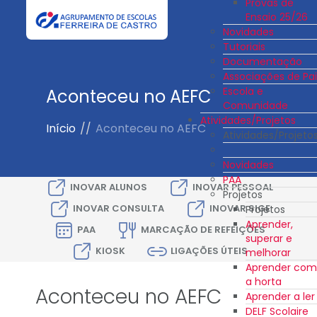
Provas de
Ensaio 25/26
Novidades
Tutoriais
Documentação
Associações de Pai
Escola e
Aconteceu no AEFC
Comunidade
Atividades/Projetos
Início
//
Aconteceu no AEFC
Atividades/Projeto
Novidades
PAA
INOVAR ALUNOS
INOVAR PESSOAL
Projetos
INOVAR CONSULTA
INOVAR SIGE
Projetos
Aprender,
PAA
MARCAÇÃO DE REFEIÇÕES
superar e
KIOSK
LIGAÇÕES ÚTEIS
melhorar
Aprender com
a horta
Aconteceu no AEFC
Aprender a ler
DELF Scolaire