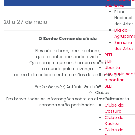
das Artes
Plano
Nacional
20 a 27 de maio
das Artes
Dia do
Agrupam
O Sonho Comanda a Vida
Semana
das Artes
Eles não sabem, nem sonham,
REEI
que o sonho comanda a vida.
TEIP
Que sempre que um homem sonha
Ubuntu
o mundo pula e avança
Ver, ouvir, sent
como bola colorida entre a mãos de uma criança.
e confiar
SELF
Pedra Filosofal
, António Gedeão
Clubes
Em breve todas as informações sobre as atividades desta
Clubes
semana serão partilhadas.
Clube da
Costura
Clube de
Xadrez
Clube de