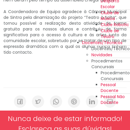
Desporto
Escolar
A Coordenadora de Equipa agradece à Câmara Municipal
Clube de
de Sintra pela dinamização do projeto “Teatro à Solta”, que
Música
tornou possível a realização desta atividade de forma
Clube Robotic
gratuita para os nossos alunos e contribuiu de forma
Clube de
significativa para o acesso à cultura e às artes junto da
Teatro
comunidade escolar, sobretudo por se tratar de um tipo de
Docentes/Técnicos
expressão dramática com a qual os alunos nunca tinham
Docentes/Técnico
tido contacto.
Novidades
Procedimentos
Concursais
Procedimento
Concursais
Pessoal
Docente
Pessoal Não
Docente
Nunca deixe de estar informado!
Esclareça as suas dúvidas!