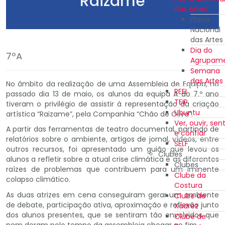
"Raizame"
das Artes
Plano
Nacional
das Artes
Dia do
7ºA
Agrupam
Semana
das Artes
No âmbito da realização de uma Assembleia de Equipa, no
REEI
passado dia 13 de maio, os alunos da equipa A do 7.º ano
TEIP
tiveram o privilégio de assistir à representação da criação
Ubuntu
artística “Raizame”, pela Companhia “Chão de Oliva”.
Ver, ouvir, sent
A partir das ferramentas de teatro documental, partindo de
e confiar
relatórios sobre o ambiente, artigos de jornal, vídeos, entre
SELF
outros recursos, foi apresentado um guião que levou os
Clubes
alunos a refletir sobre a atual crise climática e as diferentes
Clubes
raízes de problemas que contribuem para um iminente
Clube da
colapso climático.
Costura
As duas atrizes em cena conseguiram gerar um ambiente
Clube de
de debate, participação ativa, aproximação e reflexão junto
Xadrez
dos alunos presentes, que se sentiram tão envolvidos que
Clube de
nem deram pelo tempo da assembleia chegar ao fim.