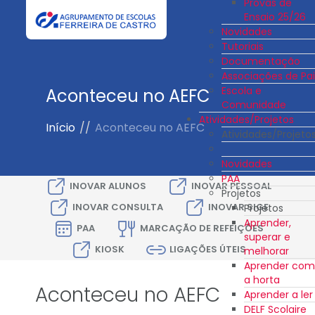
Provas de
Ensaio 25/26
Novidades
Tutoriais
Documentação
Associações de Pai
Escola e
Aconteceu no AEFC
Comunidade
Atividades/Projetos
Início
//
Aconteceu no AEFC
Atividades/Projeto
Novidades
PAA
INOVAR ALUNOS
INOVAR PESSOAL
Projetos
INOVAR CONSULTA
INOVAR SIGE
Projetos
Aprender,
PAA
MARCAÇÃO DE REFEIÇÕES
superar e
KIOSK
LIGAÇÕES ÚTEIS
melhorar
Aprender com
a horta
Aconteceu no AEFC
Aprender a ler
DELF Scolaire