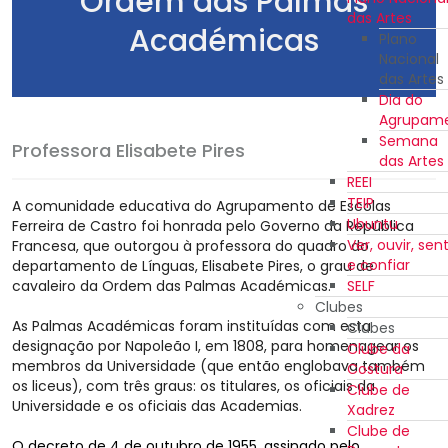
Ordem das Palmas
das Artes
Académicas
Plano
Nacional
das Artes
Dia do
Agrupam
Semana
Professora Elisabete Pires
das Artes
REEI
TEIP
A comunidade educativa do Agrupamento de Escolas
Ubuntu
Ferreira de Castro foi honrada pelo Governo da República
Ver, ouvir, sent
Francesa, que outorgou à professora do quadro do
e confiar
departamento de Línguas, Elisabete Pires, o grau de
cavaleiro da Ordem das Palmas Académicas.
SELF
Clubes
As Palmas Académicas foram instituídas com esta
Clubes
designação por Napoleão I, em 1808, para homenagear os
Clube da
membros da Universidade (que então englobava também
Costura
os liceus), com três graus: os titulares, os oficiais da
Clube de
Universidade e os oficiais das Academias.
Xadrez
Clube de
O decreto de 4 de outubro de 1955, assinado pelo