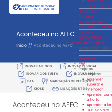
Provas de
Ensaio 25/26
Novidades
Tutoriais
Documentação
Associações de Pai
Escola e
Aconteceu no AEFC
Comunidade
Atividades/Projetos
Início
//
Aconteceu no AEFC
Atividades/Projeto
Novidades
PAA
INOVAR ALUNOS
INOVAR PESSOAL
Projetos
INOVAR CONSULTA
INOVAR SIGE
Projetos
Aprender,
PAA
MARCAÇÃO DE REFEIÇÕES
superar e
KIOSK
LIGAÇÕES ÚTEIS
melhorar
Aprender com
a horta
Aconteceu no AEFC
Aprender a ler
DELF Scolaire