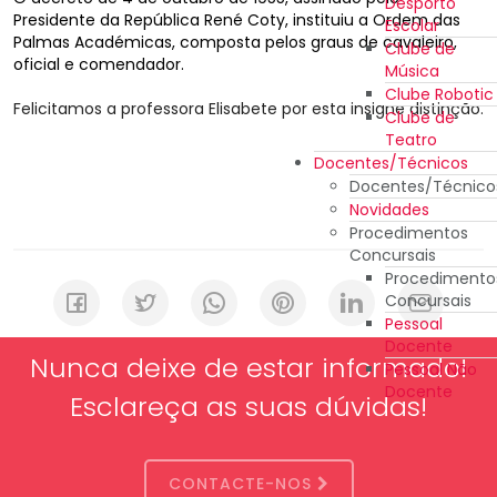
Desporto
Presidente da República René Coty, instituiu a Ordem das
Escolar
Palmas Académicas, composta pelos graus de cavaleiro,
Clube de
oficial e comendador.
Música
Clube Robotic
Felicitamos a professora Elisabete por esta insigne distinção.
Clube de
Teatro
Docentes/Técnicos
Docentes/Técnico
Novidades
Procedimentos
Concursais
Procedimento
Concursais
Pessoal
Docente
Nunca deixe de estar informado!
Pessoal Não
Docente
Esclareça as suas dúvidas!
CONTACTE-NOS