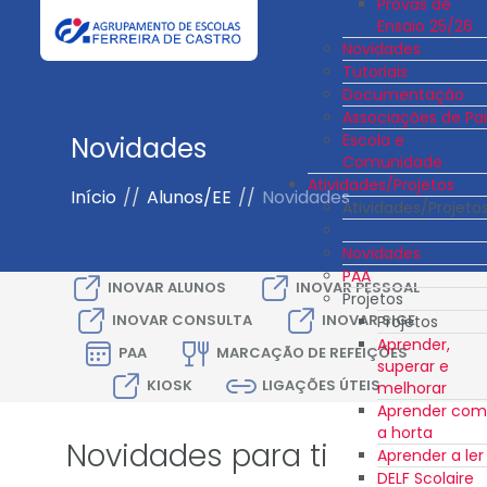
Provas de
Ensaio 25/26
Novidades
Tutoriais
Documentação
Associações de Pai
Escola e
Novidades
Comunidade
Atividades/Projetos
Início
//
Alunos/EE
//
Novidades
Atividades/Projeto
Novidades
PAA
INOVAR ALUNOS
INOVAR PESSOAL
Projetos
INOVAR CONSULTA
INOVAR SIGE
Projetos
Aprender,
PAA
MARCAÇÃO DE REFEIÇÕES
superar e
KIOSK
LIGAÇÕES ÚTEIS
melhorar
Aprender com
a horta
Novidades para ti
Aprender a ler
DELF Scolaire