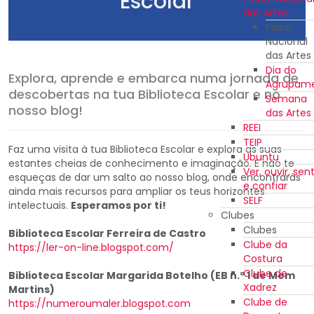
Escolar
das Artes
Plano
Nacional
das Artes
Dia do
Explora, aprende e embarca numa jornada de
Agrupam
descobertas na tua Biblioteca Escolar e no
Semana
nosso blog!
das Artes
REEI
TEIP
Faz uma visita à tua Biblioteca Escolar e explora as suas
Ubuntu
estantes cheias de conhecimento e imaginação. E não te
Ver, ouvir, sent
esqueças de dar um salto ao nosso blog, onde encontrarás
e confiar
ainda mais recursos para ampliar os teus horizontes
SELF
intelectuais.
Esperamos por ti!
Clubes
Clubes
Biblioteca Escolar Ferreira de Castro
Clube da
https://ler-on-line.blogspot.com/
Costura
Clube de
Biblioteca Escolar Margarida Botelho (EB n.º 1 de Mem
Xadrez
Martins)
Clube de
https://numeroumaler.blogspot.com