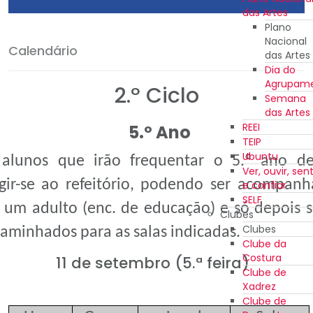
das Artes
Plano
Nacional
Calendário
das Artes
Dia do
Agrupam
2.º Ciclo
Semana
das Artes
REEI
5.º Ano
TEIP
Ubuntu
alunos que irão frequentar o 5.º ano d
Ver, ouvir, sent
igir-se ao refeitório, podendo ser acompan
e confiar
SELF
 um adulto (enc. de educação) e só depois 
Clubes
Clubes
aminhados para as salas indicadas.
Clube da
Costura
11 de setembro (5.ª feira)
Clube de
Xadrez
Clube de