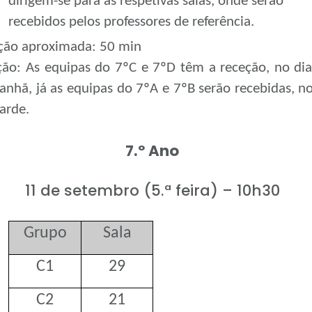
dirigem-se para as respetivas salas, onde serão
recebidos pelos professores de referência.
ção aproximada: 50 min
ção: As equipas do 7ºC e 7ºD têm a receção, no dia
nhã, já as equipas do 7ºA e 7ºB serão recebidas, no
arde.
7.º Ano
11 de setembro (5.ª feira) – 10h30
Grupo
Sala
C1
29
C2
21