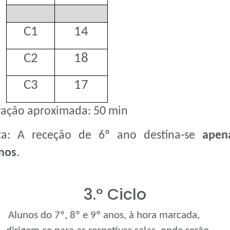
C1
14
C2
18
C3
17
ação aproximada: 50 min
ta: A receção de 6º ano destina-se
apen
nos
.
3.º Ciclo
Alunos do 7º, 8º e 9º anos, à hora marcada,