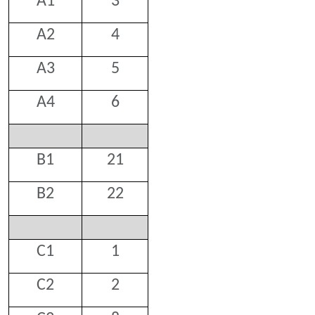
A1
3
A2
4
A3
5
A4
6
B1
21
B2
22
C1
1
C2
2