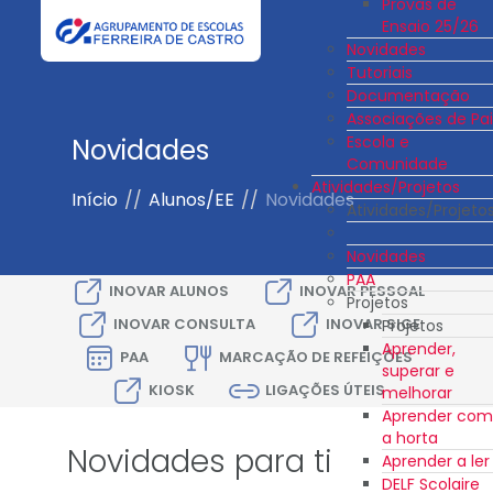
Provas de
Ensaio 25/26
Novidades
Tutoriais
Documentação
Associações de Pai
Escola e
Novidades
Comunidade
Atividades/Projetos
Início
//
Alunos/EE
//
Novidades
Atividades/Projeto
Novidades
PAA
INOVAR ALUNOS
INOVAR PESSOAL
Projetos
INOVAR CONSULTA
INOVAR SIGE
Projetos
Aprender,
PAA
MARCAÇÃO DE REFEIÇÕES
superar e
KIOSK
LIGAÇÕES ÚTEIS
melhorar
Aprender com
a horta
Novidades para ti
Aprender a ler
DELF Scolaire