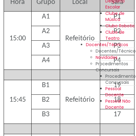
Desporto
Hora
Grupo
Local
Sala
Escolar
Clube de
A1
P1
Música
Clube Robotic
A2
P2
Clube de
15:00
Refeitório
Teatro
Docentes/Técnicos
A3
P3
Docentes/Técnico
Novidades
A4
P4
Procedimentos
Concursais
Procedimento
Concursais
B1
19
Pessoal
Docente
15:45
B2
Refeitório
18
Pessoal Não
Docente
B3
17