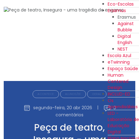
Eco-Escolas
Erasmus
Erasmus
Against
Bubble
Digital
English
NEST
Escola Azul
eTwinning
Espaço Saúde
Human
Centered
Design
INCLUD-ED
ACONTECE
ALUNOS/EE
GERAL
Os
Aprendisábios
segunda-feira, 20 abr 2026
|
0
LED -
comentários
Laboratório de
Peça de teatro,
Educação
Digital
Plano Naciona