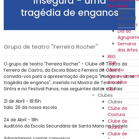
Insegura - uma
das Artes
tragédia de enganos
Plano
Nacional
das Artes
Dia do
Agrupam
Semana
Grupo de teatro "Ferreira Rocher"
das Artes
REEI
TEIP
O grupo de teatro "Ferreira Rocher" - Clube de Teatro da
Ubuntu
Ferreira de Castro, da Escola Básica Ferreira de Castro
Ver, ouvir, sent
convida-vos para a apresentação da peça "Insegura - uma
e confiar
tragédia de enganos", inserida na Mostra de Teatro de
Sintra e no Festival Panos, nas seguintes datas e locais:
SELF
Clubes
21 de Abril - 18:15h
Clubes
Sala 26 da nossa escola
Clube da
Costura
24 de Abril - 18h
Clube de
Auditório da Escola Secundária de Santa Maria na Portela
Xadrez
Clube de
Adoraríamos contar convosco.