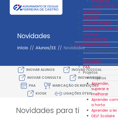
Provas de
Ensaio 25/26
Novidades
Tutoriais
Documentação
Associações de Pai
Escola e
Novidades
Comunidade
Atividades/Projetos
Início
//
Alunos/EE
//
Novidades
Atividades/Projeto
Novidades
PAA
INOVAR ALUNOS
INOVAR PESSOAL
Projetos
INOVAR CONSULTA
INOVAR SIGE
Projetos
Aprender,
PAA
MARCAÇÃO DE REFEIÇÕES
superar e
KIOSK
LIGAÇÕES ÚTEIS
melhorar
Aprender com
a horta
Novidades para ti
Aprender a ler
DELF Scolaire