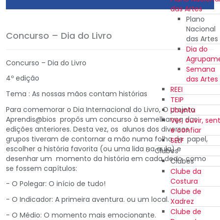
das Artes
Plano
Nacional
Concurso – Dia do Livro
das Artes
Dia do
Agrupam
Concurso – Dia do Livro
Semana
4º edição
das Artes
REEI
Tema : As nossas mãos contam histórias
TEIP
Para comemorar o Dia Internacional do Livro, O projeto
Ubuntu
Aprendis@bios propôs um concurso à semelhança das
Ver, ouvir, sent
edições anteriores. Desta vez, os alunos dos diversos
e confiar
grupos tiveram de contornar a mão numa folha de papel,
SELF
escolher a história favorita (ou uma lida na aula) e
Clubes
desenhar um momento da história em cada dedo, como
Clubes
se fossem capítulos:
Clube da
Costura
- O Polegar: O início de tudo!
Clube de
- O Indicador: A primeira aventura. ou um local.
Xadrez
Clube de
- O Médio: O momento mais emocionante.