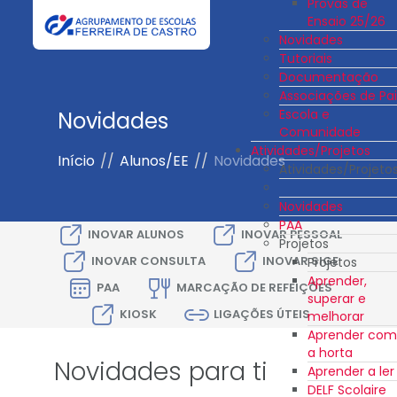
Provas de
Ensaio 25/26
Novidades
Tutoriais
Documentação
Associações de Pai
Escola e
Novidades
Comunidade
Atividades/Projetos
Início
//
Alunos/EE
//
Novidades
Atividades/Projeto
Novidades
PAA
INOVAR ALUNOS
INOVAR PESSOAL
Projetos
INOVAR CONSULTA
INOVAR SIGE
Projetos
Aprender,
PAA
MARCAÇÃO DE REFEIÇÕES
superar e
KIOSK
LIGAÇÕES ÚTEIS
melhorar
Aprender com
a horta
Novidades para ti
Aprender a ler
DELF Scolaire