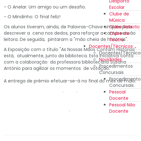
Desporto
- O Anelar: Um amigo ou um desafio.
Escolar
Clube de
- O Mindinho: O final feliz!
Música
Clube Robotic
Os alunos tiveram, ainda, de Palavras-Chave simples para
descrever a cena nos dedos, para reforçar a compreensão
Clube de
leitora. De seguida, pintaram a "mão cheia de histórias".
Teatro
Docentes/Técnicos
A Exposição com o título "As Nossas Mãos Contam Histórias"
Docentes/Técnico
está, atualmente, junto da biblioteca. Esta iniciativa conta
Novidades
com a colaboração da professora bibliotecária Susana
Procedimentos
António para agilizar os momentos de votação.
Concursais
Procedimento
A entrega de prémio efetuar-se-á no final do mês de maio.
Concursais
. .
Pessoal
Docente
Pessoal Não
.
Docente