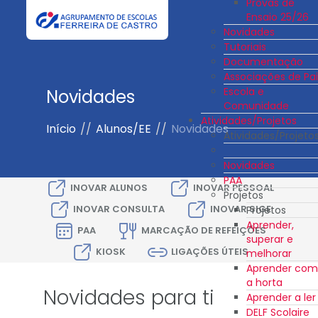
Provas de
Ensaio 25/26
Novidades
Tutoriais
Documentação
Associações de Pai
Escola e
Novidades
Comunidade
Atividades/Projetos
Início
//
Alunos/EE
//
Novidades
Atividades/Projeto
Novidades
PAA
INOVAR ALUNOS
INOVAR PESSOAL
Projetos
INOVAR CONSULTA
INOVAR SIGE
Projetos
Aprender,
PAA
MARCAÇÃO DE REFEIÇÕES
superar e
KIOSK
LIGAÇÕES ÚTEIS
melhorar
Aprender com
a horta
Novidades para ti
Aprender a ler
DELF Scolaire