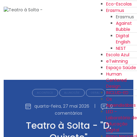
Eco-Escolas
Erasmus
Erasmus
Against
Bubble
Digital
English
NEST
Escola Azul
eTwinning
Espaço Saúde
Human
Centered
Design
INCLUD-ED
ACONTECE
ALUNOS/EE
GERAL
Os
Aprendisábios
quarta-feira, 27 mai 2026
|
0
LED -
comentários
Laboratório de
Teatro à Solta - "D.
Educação
Digital
Plano Naciona