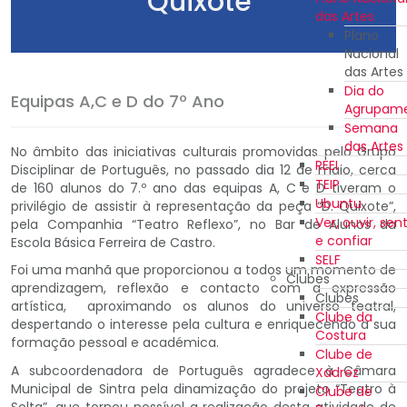
Quixote"
das Artes
Plano
Nacional
das Artes
Dia do
Equipas A,C e D do 7º Ano
Agrupam
Semana
das Artes
No âmbito das iniciativas culturais promovidas pelo Grupo
REEI
Disciplinar de Português, no passado dia 12 de maio, cerca
TEIP
de 160 alunos do 7.º ano das equipas A, C e D tiveram o
Ubuntu
privilégio de assistir à representação da peça “D. Quixote”,
Ver, ouvir, sent
pela Companhia “Teatro Reflexo”, no Bar de Alunos da
e confiar
Escola Básica Ferreira de Castro.
SELF
Foi uma manhã que proporcionou a todos um momento de
Clubes
aprendizagem, reflexão e contacto com a expressão
Clubes
artística, aproximando os alunos do universo teatral,
Clube da
despertando o interesse pela cultura e enriquecendo a sua
Costura
formação pessoal e académica.
Clube de
A subcoordenadora de Português agradece à Câmara
Xadrez
Municipal de Sintra pela dinamização do projeto “Teatro à
Clube de
Solta”, que tornou possível a realização desta atividade de