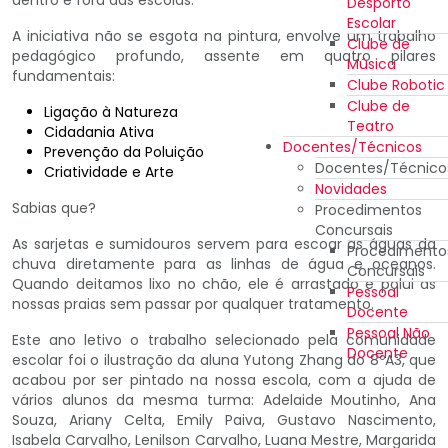
Desporto
Escolar
A iniciativa não se esgota na pintura, envolve um trabalho
Clube de
pedagógico profundo, assente em quatro pilares
Música
fundamentais:
Clube Robotic
Clube de
Ligação à Natureza
Teatro
Cidadania Ativa
Docentes/Técnicos
Prevenção da Poluição
Docentes/Técnico
Criatividade e Arte
Novidades
Sabias que?
Procedimentos
Concursais
As sarjetas e sumidouros servem para escoar as águas da
Procedimento
chuva diretamente para as linhas de água e oceanos.
Concursais
Quando deitamos lixo no chão, ele é arrastado e polui as
Pessoal
nossas praias sem passar por qualquer tratamento.
Docente
Pessoal Não
Este ano letivo o trabalho selecionado pela comunidade
Docente
escolar foi o ilustração da aluna Yutong Zhang do 8ºA3, que
acabou por ser pintado na nossa escola, com a ajuda de
vários alunos da mesma turma: Adelaide Moutinho, Ana
Souza, Ariany Celta, Emily Paiva, Gustavo Nascimento,
Isabela Carvalho, Lenilson Carvalho, Luana Mestre, Margarida