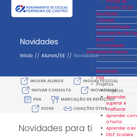
Provas de
Ensaio 25/26
Novidades
Tutoriais
Documentação
Associações de Pai
Escola e
Novidades
Comunidade
Atividades/Projetos
Início
//
Alunos/EE
//
Novidades
Atividades/Projeto
Novidades
PAA
INOVAR ALUNOS
INOVAR PESSOAL
Projetos
INOVAR CONSULTA
INOVAR SIGE
Projetos
Aprender,
PAA
MARCAÇÃO DE REFEIÇÕES
superar e
KIOSK
LIGAÇÕES ÚTEIS
melhorar
Aprender com
a horta
Novidades para ti
Aprender a ler
DELF Scolaire