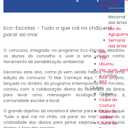
das Artes
Plano
Nacional
das Artes
Eco-Escolas - Tudo o que cai no chão, vai
Dia do
parar ao mar
Agrupam
Semana
das Artes
O concurso, integrado no programa Eco-Escolas, desafiou
REEI
os alunos do concelho a usar a arte urbana como
TEIP
ferramenta de sensibilização ambiental.
Ubuntu
Ver, ouvir, sent
Decorreu este ano, como já vem sendo hábito, mais uma
e confiar
edição do concurso “O Mar Começa Aqui…”. Este projeto,
SELF
lançado no âmbito do programa internacional Eco-Escolas,
Clubes
contou com a colaboração direta do Município de Sintra
Clubes
para levar uma mensagem ecológica urgente à
Clube da
comunidade escolar e local.
Costura
O grande objetivo da iniciativa é alertar para o facto de que
Clube de
“tudo o que cai no chão, vai parar ao mar”, utilizando a
Xadrez
criatividade dos alunos para pintar sarjetas e sumidouros
Clube de
dentro e fora das escolas.