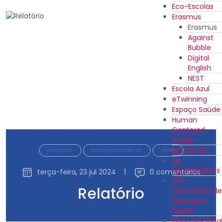
Eco-Escolas
Erasmus
Erasmus
Against
Bubble
Digital
English
NEST
Escola Azul
eTwinning
Espaço Saúde
Human
Centered
Design
INCLUD-ED
ACONTECE
DOCENTES/TECNICOS
GERAL
Os
Aprendisábios
terça-feira, 23 jul 2024
|
0 comentários
LED -
Relatório
Laboratório de
Educação
Digital
Plano Naciona