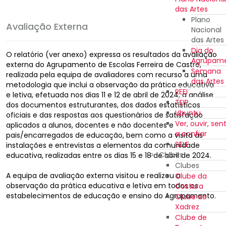
das Artes
Plano
Avaliação Externa
Nacional
das Artes
Dia do
O relatório (ver anexo) expressa os resultados da avaliação
Agrupam
externa do Agrupamento de Escolas Ferreira de Castro,
Semana
realizada pela equipa de avaliadores com recurso a uma
das Artes
metodologia que inclui a observação da prática educativa
REEI
e letiva, efetuada nos dias 11 e 12 de abril de 2024, a análise
TEIP
dos documentos estruturantes, dos dados estatísticos
Ubuntu
oficiais e das respostas aos questionários de satisfação
Ver, ouvir, sent
aplicados a alunos, docentes e não docentes e
e confiar
pais/encarregados de educação, bem como a visita às
SELF
instalações e entrevistas a elementos da comunidade
Clubes
educativa, realizadas entre os dias 15 e 18 de abril de 2024.
Clubes
A equipa de avaliação externa visitou e realizou a
Clube da
observação da prática educativa e letiva em todos os
Costura
estabelecimentos de educação e ensino do Agrupamento.
Clube de
Xadrez
Clube de