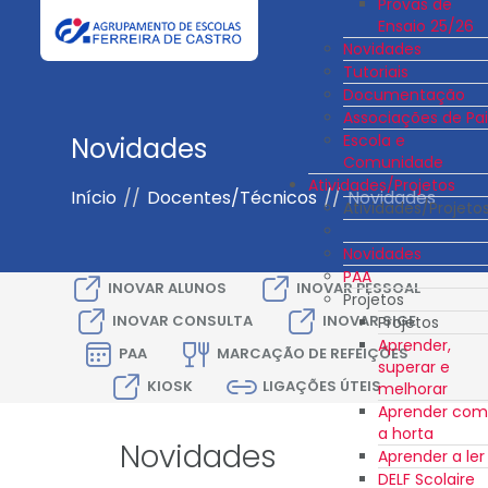
Provas de
Ensaio 25/26
Novidades
Tutoriais
Documentação
Associações de Pai
Escola e
Novidades
Comunidade
Atividades/Projetos
Início
//
Docentes/Técnicos
//
Novidades
Atividades/Projeto
Novidades
PAA
INOVAR ALUNOS
INOVAR PESSOAL
Projetos
INOVAR CONSULTA
INOVAR SIGE
Projetos
Aprender,
PAA
MARCAÇÃO DE REFEIÇÕES
superar e
KIOSK
LIGAÇÕES ÚTEIS
melhorar
Aprender com
a horta
Novidades
Aprender a ler
DELF Scolaire