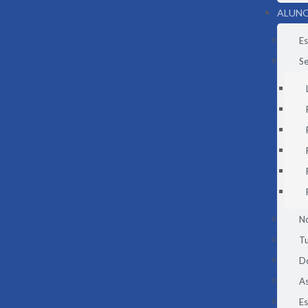
ALUNO
Es
Se
N
Tu
D
As
E