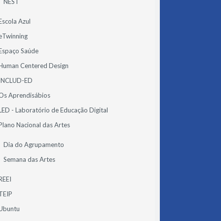
NEST
Escola Azul
eTwinning
Espaço Saúde
Human Centered Design
INCLUD-ED
Os Aprendisábios
LED - Laboratório de Educação Digital
Plano Nacional das Artes
Dia do Agrupamento
Semana das Artes
REEI
TEIP
Ubuntu