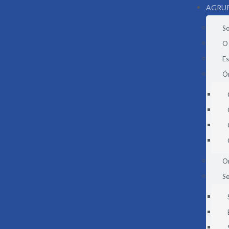
AGRU
S
O
E
Ór
O
Se