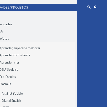
DADES/PROJETOS
ovidades
AA
ojetos
Aprender, superar e melhorar
Aprender com a horta
Aprender a ler
DELF Scolaire
Eco-Escolas
Erasmus
Against Bubble
Digital English