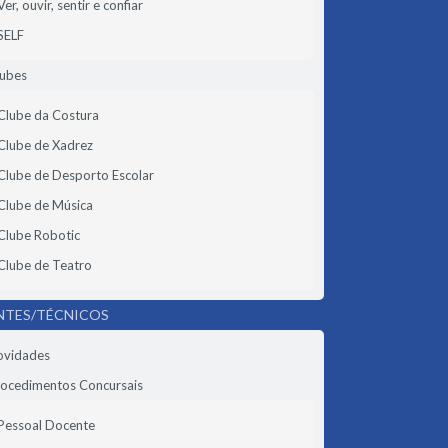
Ver, ouvir, sentir e confiar
SELF
lubes
Clube da Costura
Clube de Xadrez
Clube de Desporto Escolar
Clube de Música
Clube Robotic
Clube de Teatro
NTES/TÉCNICOS
ovidades
ocedimentos Concursais
Pessoal Docente