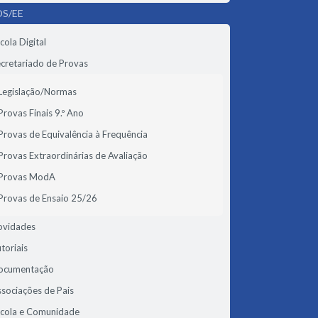
S/EE
cola Digital
cretariado de Provas
Legislação/Normas
Provas Finais 9.º Ano
Provas de Equivalência à Frequência
Provas Extraordinárias de Avaliação
Provas ModA
Provas de Ensaio 25/26
ovidades
toriais
ocumentação
sociações de Pais
scola e Comunidade