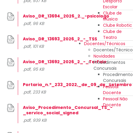
.pdf, 937 KB
Desporto
Escolar
Clube de
Aviso_DR_13694_2026_2._-psicologo
Música
.pdf, 96 KB
Clube Robotic
Clube de
Teatro
Aviso_DR_13693_2026_2_-_TSS
Docentes/Técnicos
.pdf, 101 KB
Docentes/Técnico
Novidades
Aviso_DR_13692_2026_2_-_TerFala
Procedimentos
Concursais
.pdf, 95 KB
Procedimento
Concursais
Portaria_n.º_233_2022,_de_09_de_Setembro
Pessoal
.pdf, 233 KB
Docente
Pessoal Não
Docente
Aviso_Procedimento_Concursal_TS_-
_servico_social_signed
.pdf, 939 KB