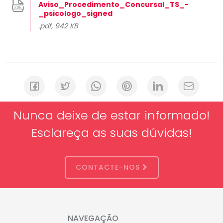
Aviso_Procedimento_Concursal_TS_-
_psicologo_signed
.pdf, 942 KB
Nunca deixe de estar informado!
Esclareça as suas dúvidas!
CONTACTE-NOS
NAVEGAÇÃO