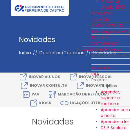
Provas de
Ensaio 25/26
Novidades
Tutoriais
Documentação
Associações de Pai
Escola e
Novidades
Comunidade
Atividades/Projetos
Início
//
Docentes/Técnicos
//
Novidades
Atividades/Projeto
Novidades
PAA
INOVAR ALUNOS
INOVAR PESSOAL
Projetos
INOVAR CONSULTA
INOVAR SIGE
Projetos
Aprender,
PAA
MARCAÇÃO DE REFEIÇÕES
superar e
KIOSK
LIGAÇÕES ÚTEIS
melhorar
Aprender com
a horta
Novidades
Aprender a ler
DELF Scolaire