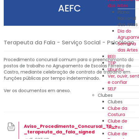
AEFC
das Artes
Plano
Nacional
das Artes
Dia do
Agrupam
Terapeuta da Fala - Serviço Social - Psicólogo
Semana
das Artes
REEI
Procedimento concursal comum para o preenchimento de
TEIP
postos de trabalho no Agrupamento de Escolas Ferreira de
Ubuntu
Castro, mediante celebração de contrato de trabalho em
Ver, ouvir, sent
funções públicas por tempo indeterminado.
e confiar
SELF
Ver os documentos em anexo.
Clubes
Clubes
Clube da
Costura
Clube de
Aviso_Procedimento_Concursal_TS_-
Xadrez
_terapeuta_da_fala_signed
Clube de