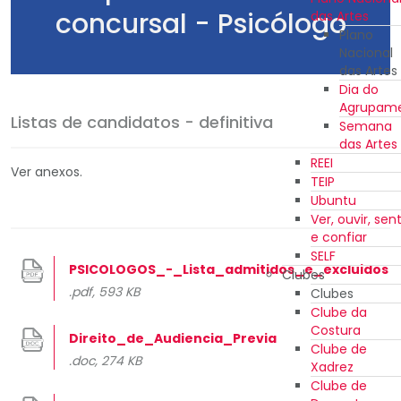
concursal - Psicólogo
das Artes
Plano
Nacional
das Artes
Dia do
Agrupam
Listas de candidatos - definitiva
Semana
das Artes
REEI
Ver anexos.
TEIP
Ubuntu
Ver, ouvir, sent
e confiar
SELF
PSICOLOGOS_-_Lista_admitidos_e_excluidos
Clubes
.pdf, 593 KB
Clubes
Clube da
Costura
Direito_de_Audiencia_Previa
Clube de
.doc, 274 KB
Xadrez
Clube de