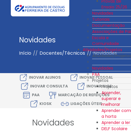
Provas de
Ensaio 25/26
Novidades
Tutoriais
Documentação
Associações de Pai
Escola e
Novidades
Comunidade
Atividades/Projetos
Início
//
Docentes/Técnicos
//
Novidades
Atividades/Projeto
Novidades
PAA
INOVAR ALUNOS
INOVAR PESSOAL
Projetos
INOVAR CONSULTA
INOVAR SIGE
Projetos
Aprender,
PAA
MARCAÇÃO DE REFEIÇÕES
superar e
KIOSK
LIGAÇÕES ÚTEIS
melhorar
Aprender com
a horta
Novidades
Aprender a ler
DELF Scolaire