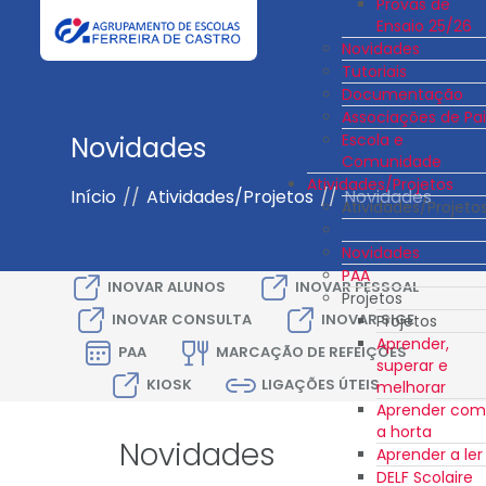
Provas de
Ensaio 25/26
Novidades
Tutoriais
Documentação
Associações de Pai
Escola e
Novidades
Comunidade
Atividades/Projetos
Início
//
Atividades/Projetos
//
Novidades
Atividades/Projeto
Novidades
PAA
INOVAR ALUNOS
INOVAR PESSOAL
Projetos
INOVAR CONSULTA
INOVAR SIGE
Projetos
Aprender,
PAA
MARCAÇÃO DE REFEIÇÕES
superar e
KIOSK
LIGAÇÕES ÚTEIS
melhorar
Aprender com
a horta
Novidades
Aprender a ler
DELF Scolaire