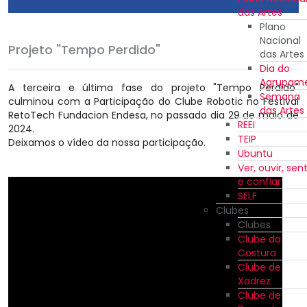
das Artes
Plano
Nacional
Projeto "Tempo Perdido"
das Artes
Dia do
Agrupam
A terceira e última fase do projeto "Tempo Perdido"
Semana
culminou com a Participação do Clube Robotic no Festival
das Artes
RetoTech Fundacion Endesa, no passado dia 29 de maio de
REEI
2024.
TEIP
Deixamos o vídeo da nossa participação.
Ubuntu
Ver, ouvir, sent
e confiar
SELF
Clubes
Clubes
Clube da
Costura
Clube de
Xadrez
Clube de