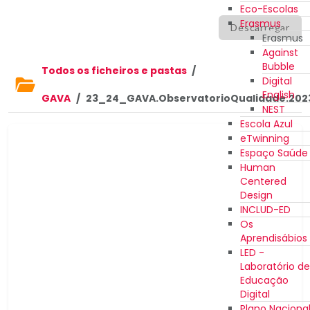
Eco-Escolas
Erasmus
Descarregar
Erasmus
Against
Bubble
Todos os ficheiros e pastas
/
Digital
English
GAVA
/
23_24_GAVA.ObservatorioQualidade.202
NEST
Escola Azul
eTwinning
Espaço Saúde
Human
Centered
Design
INCLUD-ED
Os
Aprendisábios
LED -
Laboratório de
Educação
Digital
Plano Naciona