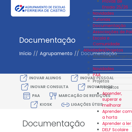
Provas de
Ensaio 25/26
Novidades
Tutoriais
Documentação
Associações de Pai
Escola e
Documentação
Comunidade
Atividades/Projetos
Início
//
Agrupamento
//
Documentação
Atividades/Projeto
Novidades
PAA
INOVAR ALUNOS
INOVAR PESSOAL
Projetos
INOVAR CONSULTA
INOVAR SIGE
Projetos
Aprender,
PAA
MARCAÇÃO DE REFEIÇÕES
superar e
KIOSK
LIGAÇÕES ÚTEIS
melhorar
Aprender com
a horta
Documentação
Aprender a ler
DELF Scolaire