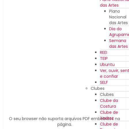
das Artes
Plano
Nacional
das Artes
Dia do
Agrupam
Semana
das Artes
REEI
TEIP
Ubuntu
Ver, ouvir, sent
e confiar
SELF
Clubes
Clubes
Clube da
Costura
Clube de
Xadrez
O seu browser não suporta arquivos PDF embebidos na
Clube de
página.