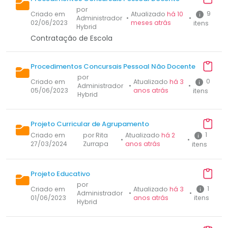
por
9
Criado em
Atualizado
há 10
Administrador
•
•
02/06/2023
meses atrás
itens
Hybrid
Contratação de Escola
Procedimentos Concursais Pessoal Não Docente
por
0
Criado em
Atualizado
há 3
Administrador
•
•
05/06/2023
anos atrás
itens
Hybrid
Projeto Curricular de Agrupamento
1
Criado em
por Rita
Atualizado
há 2
•
•
27/03/2024
Zurrapa
anos atrás
itens
Projeto Educativo
por
1
Criado em
Atualizado
há 3
Administrador
•
•
01/06/2023
anos atrás
itens
Hybrid