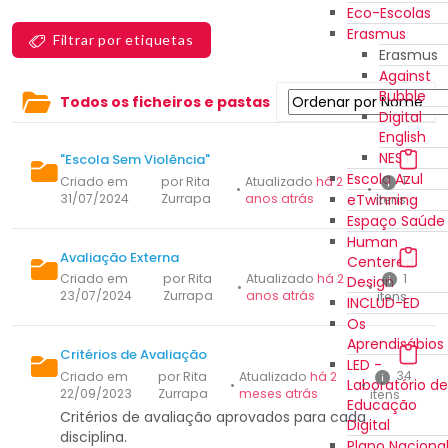
Eco-Escolas
Erasmus
Filtrar por etiquetas
Erasmus
Against
Bubble
Todos os ficheiros e pastas
Digital
English
NEST
"Escola Sem Violência"
Escola Azul
1
Criado em
por Rita
Atualizado
há 2
•
•
eTwinning
31/07/2024
Zurrapa
anos atrás
itens
Espaço Saúde
Human
Avaliação Externa
Centered
1
Criado em
por Rita
Atualizado
há 2
Design
•
•
23/07/2024
Zurrapa
anos atrás
itens
INCLUD-ED
Os
Aprendisábios
Critérios de Avaliação
LED -
34
Criado em
por Rita
Atualizado
há 2
Laboratório de
•
•
22/09/2023
Zurrapa
meses atrás
itens
Educação
Critérios de avaliação aprovados para cada
Digital
disciplina.
Plano Naciona