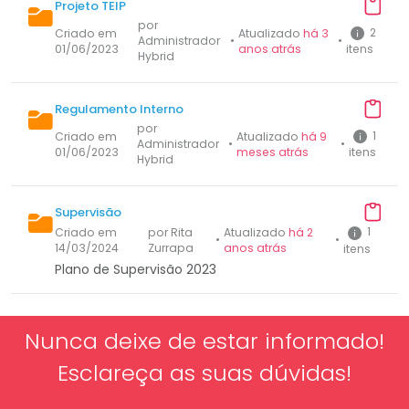
Projeto TEIP
por
2
Criado em
Atualizado
há 3
Administrador
•
•
01/06/2023
anos atrás
itens
Hybrid
Regulamento Interno
por
1
Criado em
Atualizado
há 9
Administrador
•
•
01/06/2023
meses atrás
itens
Hybrid
Supervisão
1
Criado em
por Rita
Atualizado
há 2
•
•
14/03/2024
Zurrapa
anos atrás
itens
Plano de Supervisão 2023
Nunca deixe de estar informado!
Esclareça as suas dúvidas!