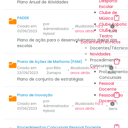
Desporto
Plano Anual de Atividades
Escolar
Clube de
PADDE
Música
Clube Robotic
por
1
Criado em
Atualizado
há 3
Administrador
•
•
Clube de
01/06/2023
anos atrás
itens
Hybrid
Teatro
Plano de ação para o desenvolvimento digital das
Docentes/Técnicos
escolas
Docentes/Técnico
Novidades
Procedimentos
Plano de Ações de Melhoria (PAM)
Concursais
1
Criado em
por Rita
Atualizado
há 2
•
•
Procedimento
23/09/2023
Zurrapa
anos atrás
itens
Concursais
Plano de conjunto de estratégias
Pessoal
Docente
Pessoal Não
Plano de Inovação
Docente
por
1
Criado em
Atualizado
há 3
Administrador
•
•
01/06/2023
anos atrás
itens
Hybrid
Procedimentos Concursais Pessoal Docente