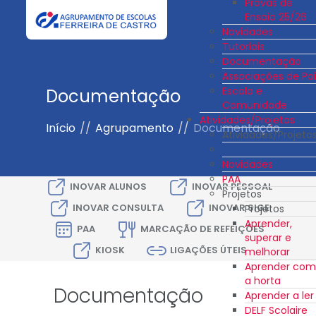
Provas de
Ensaio 25/26
Novidades
Tutoriais
Documentação
Associações de Pai
Escola e
Documentação
Comunidade
Atividades/Projetos
Início
//
Agrupamento
//
Documentação
Atividades/Projeto
Novidades
PAA
INOVAR ALUNOS
INOVAR PESSOAL
Projetos
INOVAR CONSULTA
INOVAR SIGE
Projetos
Aprender,
PAA
MARCAÇÃO DE REFEIÇÕES
superar e
KIOSK
LIGAÇÕES ÚTEIS
melhorar
Aprender com
a horta
Documentação
Aprender a ler
DELF Scolaire