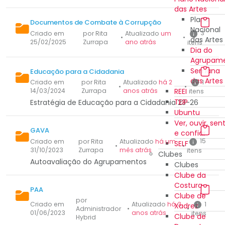
das Artes
Plano
Documentos de Combate à Corrupção
Nacional
3
Criado em
por Rita
Atualizado
um
•
•
das Artes
25/02/2025
Zurrapa
ano atrás
itens
Dia do
Agrupam
Semana
Educação para a Cidadania
das Artes
1
Criado em
por Rita
Atualizado
há 2
•
•
REEI
14/03/2024
Zurrapa
anos atrás
itens
TEIP
Estratégia de Educação para a Cidadania 23-26
Ubuntu
Ver, ouvir, sent
GAVA
e confiar
15
Criado em
por Rita
Atualizado
há um
SELF
•
•
31/10/2023
Zurrapa
mês atrás
itens
Clubes
Autoavaliação do Agrupamentos
Clubes
Clube da
Costura
PAA
Clube de
por
1
Criado em
Atualizado
há 3
Xadrez
Administrador
•
•
01/06/2023
anos atrás
itens
Clube de
Hybrid