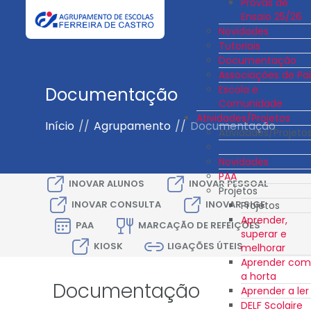
Provas de
Ensaio 25/26
Novidades
Tutoriais
Documentação
Associações de Pai
Escola e
Documentação
Comunidade
Atividades/Projetos
Início
//
Agrupamento
//
Documentação
Atividades/Projeto
Novidades
PAA
INOVAR ALUNOS
INOVAR PESSOAL
Projetos
INOVAR CONSULTA
INOVAR SIGE
Projetos
Aprender,
PAA
MARCAÇÃO DE REFEIÇÕES
superar e
KIOSK
LIGAÇÕES ÚTEIS
melhorar
Aprender com
a horta
Documentação
Aprender a ler
DELF Scolaire