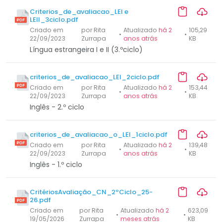
Criterios_de_avaliacao_LEI e
LEII_3ciclo.pdf
Criado em
por Rita
Atualizado
há 2
105,29
•
•
22/09/2023
Zurrapa
anos atrás
KB
Língua estrangeira I e II (3.ºciclo)
criterios_de_avaliacao_LEI_2ciclo.pdf
Criado em
por Rita
Atualizado
há 2
153,44
•
•
22/09/2023
Zurrapa
anos atrás
KB
Inglês - 2.º ciclo
criterios_de_avaliacao_o_LEI_1ciclo.pdf
Criado em
por Rita
Atualizado
há 2
139,48
•
•
22/09/2023
Zurrapa
anos atrás
KB
Inglês - 1.º ciclo
CritériosAvaliação_CN_2ºCiclo_25-
26.pdf
Criado em
por Rita
Atualizado
há 2
623,09
•
•
19/05/2026
Zurrapa
meses atrás
KB