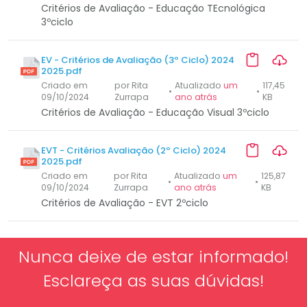
Critérios de Avaliação - Educação TEcnológica
3ºciclo
EV - Critérios de Avaliação (3º Ciclo) 2024
2025.pdf
Criado em
por Rita
Atualizado
um
117,45
•
•
09/10/2024
Zurrapa
ano atrás
KB
Critérios de Avaliação - Educação Visual 3ºciclo
EVT - Critérios Avaliação (2º Ciclo) 2024
2025.pdf
Criado em
por Rita
Atualizado
um
125,87
•
•
09/10/2024
Zurrapa
ano atrás
KB
Critérios de Avaliação - EVT 2ºciclo
Nunca deixe de estar informado!
Esclareça as suas dúvidas!