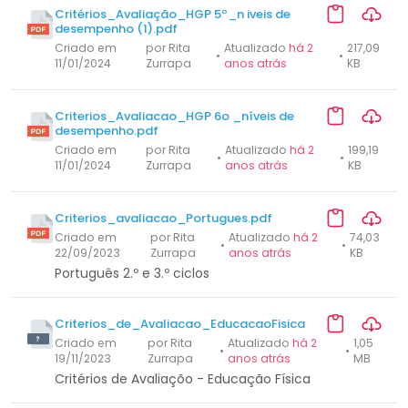
Critérios_Avaliação_HGP 5º_n iveis de
desempenho (1).pdf
Criado em
por Rita
Atualizado
há 2
217,09
•
•
11/01/2024
Zurrapa
anos atrás
KB
Criterios_Avaliacao_HGP 6o _níveis de
desempenho.pdf
Criado em
por Rita
Atualizado
há 2
199,19
•
•
11/01/2024
Zurrapa
anos atrás
KB
Criterios_avaliacao_Portugues.pdf
Criado em
por Rita
Atualizado
há 2
74,03
•
•
22/09/2023
Zurrapa
anos atrás
KB
Português 2.º e 3.º ciclos
Criterios_de_Avaliacao_EducacaoFisica
Criado em
por Rita
Atualizado
há 2
1,05
•
•
19/11/2023
Zurrapa
anos atrás
MB
Critérios de Avaliaçõo - Educação Física