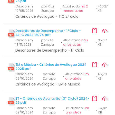
26.pdf
Criado em
por Rita
Atualizado
há 2
420,27
•
•
19/05/2026
Zurrapa
meses atrás
KB
Critérios de Avaliação - TIC 2º ciclo
Descritores de Desempenho - 1ºCiclo -
AEFC 2023-2024.pdf
Criado em
por Rita
Atualizado
há 2
357,17
•
•
13/11/2023
Zurrapa
anos atrás
KB
Descritores de Desempenho - 1.º Ciclo
EM e Música - Critérios de Avaliaçao 2024
2025.pdf
Criado em
por Rita
Atualizado
um
177,73
•
•
09/10/2024
Zurrapa
ano atrás
KB
Critérios de Avaliação - EM e Música
ET - Critérios de Avaliação (3º Ciclo) 2024-
25.pdf
Criado em
por Rita
Atualizado
um
114,92
•
•
09/10/2024
Zurrapa
ano atrás
KB