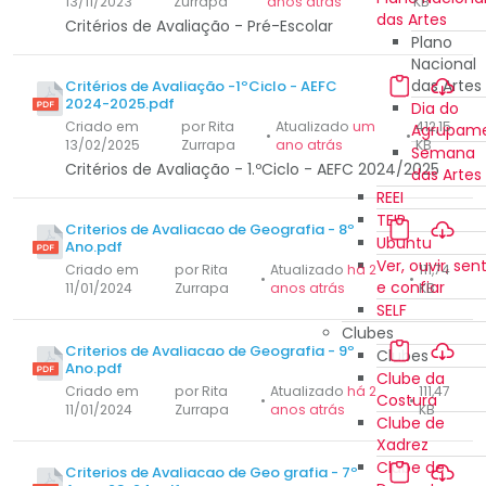
13/11/2023
Zurrapa
anos atrás
KB
das Artes
Critérios de Avaliação - Pré-Escolar
Plano
Nacional
das Artes
Critérios de Avaliação -1ºCiclo - AEFC
2024-2025.pdf
Dia do
Criado em
por Rita
Atualizado
um
412,15
Agrupam
•
•
13/02/2025
Zurrapa
ano atrás
KB
Semana
Critérios de Avaliação - 1.ºCiclo - AEFC 2024/2025
das Artes
REEI
TEIP
Criterios de Avaliacao de Geografia - 8º
Ubuntu
Ano.pdf
Ver, ouvir, sent
Criado em
por Rita
Atualizado
há 2
111,74
•
•
e confiar
11/01/2024
Zurrapa
anos atrás
KB
SELF
Clubes
Criterios de Avaliacao de Geografia - 9º
Clubes
Ano.pdf
Clube da
Criado em
por Rita
Atualizado
há 2
111,47
Costura
•
•
11/01/2024
Zurrapa
anos atrás
KB
Clube de
Xadrez
Clube de
Criterios de Avaliacao de Geo grafia - 7º