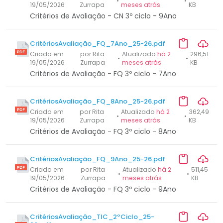
•
•
19/05/2026
Zurrapa
meses atrás
KB
Critérios de Avaliação - CN 3º ciclo - 9Ano
CritériosAvaliação_FQ_7Ano_25-26.pdf
Criado em
por Rita
Atualizado
há 2
296,51
•
•
19/05/2026
Zurrapa
meses atrás
KB
Critérios de Avaliação - FQ 3º ciclo - 7Ano
CritériosAvaliação_FQ_8Ano_25-26.pdf
Criado em
por Rita
Atualizado
há 2
362,49
•
•
19/05/2026
Zurrapa
meses atrás
KB
Critérios de Avaliação - FQ 3º ciclo - 8Ano
CritériosAvaliação_FQ_9Ano_25-26.pdf
Criado em
por Rita
Atualizado
há 2
511,45
•
•
19/05/2026
Zurrapa
meses atrás
KB
Critérios de Avaliação - FQ 3º ciclo - 9Ano
CritériosAvaliação_TIC_2ºCiclo_25-