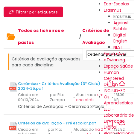
Eco-Escolas
Erasmus
Filtrar por etiquetas
Erasmus
Against
Bubble
Todos os ficheiros e
Critérios de
Digital
/
English
pastas
Avaliação
NEST
Escola Azul
Critérios de avaliação aprovados
eTwinning
para cada disciplina.
Espaço Saúde
Human
Centered
Cerâmica - Critérios Avaliação (3º Ciclo)
Design
2024-25.pdf
INCLUD-ED
Criado em
por Rita
Atualizado
um
131,09
Os
•
•
09/10/2024
Zurrapa
ano atrás
KB
Aprendisábios
Critérios de Avaliação - Cerâmica 3ºciclo
LED -
Laboratório de
Educação
Critérios de avaliação - Pré escolar.pdf
Digital
Criado em
por Rita
Atualizado
há 2
132,92
•
•
Plano Naciona