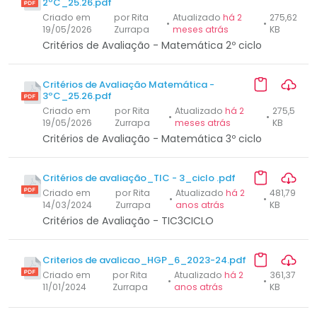
2ºC_25.26.pdf
Criado em
por Rita
Atualizado
há 2
275,62
•
•
19/05/2026
Zurrapa
meses atrás
KB
Critérios de Avaliação - Matemática 2º ciclo
Critérios de Avaliação Matemática -
3ºC_25.26.pdf
Criado em
por Rita
Atualizado
há 2
275,5
•
•
19/05/2026
Zurrapa
meses atrás
KB
Critérios de Avaliação - Matemática 3º ciclo
Critérios de avaliação_TIC - 3_ciclo .pdf
Criado em
por Rita
Atualizado
há 2
481,79
•
•
14/03/2024
Zurrapa
anos atrás
KB
Critérios de Avaliação - TIC3CICLO
Criterios de avalicao_HGP_6_2023-24.pdf
Criado em
por Rita
Atualizado
há 2
361,37
•
•
11/01/2024
Zurrapa
anos atrás
KB