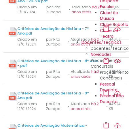
Desporto
Ano - 23-24.pdf
Escolar
Criado em
por Rita
Atualizado
há 2
111,69
•
•
11/01/2024
Zurrapa
anos atrás
KB
Clube de
Música
Clube Robotic
Critérios de Avaliação de História - 7º
Clube de
Ano.pdf
Teatro
Criado em
por Rita
Atualizado
há 2
446,52
•
Docentes/Técnicos
•
12/01/2024
Zurrapa
anos atrás
KB
Docentes/Técnico
Novidades
Procedimentos
Critérios de Avaliação de História - 8º Ano
-.pdf
Concursais
Criado em
por Rita
Atualizado
há 2
382,07
Procedimento
•
•
12/01/2024
Zurrapa
anos atrás
KB
Concursais
Pessoal
Docente
Critérios de Avaliação de História - 9º
Pessoal Não
Ano.pdf
Docente
Criado em
por Rita
Atualizado
há 2
446,24
•
•
12/01/2024
Zurrapa
anos atrás
KB
Critérios de Avaliação Matemática -