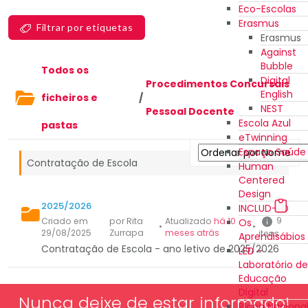
Eco-Escolas
Erasmus
Filtrar por etiquetas
Erasmus
Against
Bubble
Todos os
Digital
Procedimentos Concursais
English
ficheiros e
/
NEST
Pessoal Docente
Escola Azul
pastas
eTwinning
Espaço Saúde
Contratação de Escola
Human
Centered
Design
2025/2026
INCLUD-ED
9
Criado em
por Rita
Atualizado
há 10
Os
•
•
29/08/2025
Zurrapa
meses atrás
itens
Aprendisábios
Contratação de Escola - ano letivo de 2025/2026
LED -
Laboratório de
Educação
Digital
Nunca deixe de estar informado!
Plano Naciona