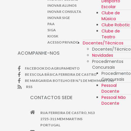
Desporto
INOVAR ALUNOS
Escolar
INOVAR CONSULTA
Clube de
INOVAR SIGE
Música
PAA
Clube Robotic
SIGA
Clube de
Teatro
KIOSK
Docentes/Técnicos
ACESSO PRIVADO
Docentes/Técnico
ACOMPANHE-NOS
Novidades
Procedimentos
Concursais
FACEBOOK DO AGRUPAMENTO
Procedimento
BE ESCOLA BÁSICA FERREIRA DE CASTRO
Concursais
BE MARGARIDA BOTELHO EB N.º1 DE MEM MARTINS
Pessoal
RSS
Docente
CONTACTOS SEDE
Pessoal Não
Docente
RUA FERREIRA DE CASTRO, N13
2725-311 MEM MARTINS
PORTUGAL