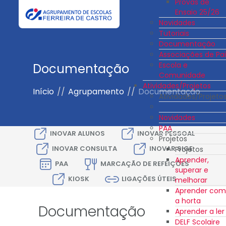
Provas de
Ensaio 25/26
Novidades
Tutoriais
Documentação
Associações de Pai
Escola e
Documentação
Comunidade
Atividades/Projetos
Início
//
Agrupamento
//
Documentação
Atividades/Projeto
Novidades
PAA
INOVAR ALUNOS
INOVAR PESSOAL
Projetos
INOVAR CONSULTA
INOVAR SIGE
Projetos
Aprender,
PAA
MARCAÇÃO DE REFEIÇÕES
superar e
KIOSK
LIGAÇÕES ÚTEIS
melhorar
Aprender com
a horta
Documentação
Aprender a ler
DELF Scolaire