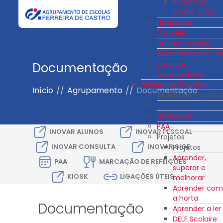
Provas de
Ensaio 25/26
Novidades
Tutoriais
Documentação
Associações de Pai
Escola e
Documentação
Comunidade
Atividades/Projetos
Início
//
Agrupamento
//
Documentação
Atividades/Projeto
Novidades
PAA
INOVAR ALUNOS
INOVAR PESSOAL
Projetos
INOVAR CONSULTA
INOVAR SIGE
Projetos
Aprender,
PAA
MARCAÇÃO DE REFEIÇÕES
superar e
KIOSK
LIGAÇÕES ÚTEIS
melhorar
Aprender com
a horta
Documentação
Aprender a ler
DELF Scolaire