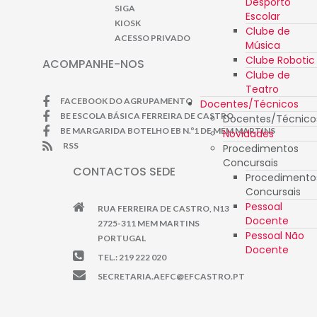
Desporto
SIGA
Escolar
KIOSK
Clube de
ACESSO PRIVADO
Música
Clube Robotic
ACOMPANHE-NOS
Clube de
Teatro
FACEBOOK DO AGRUPAMENTO
Docentes/Técnicos
BE ESCOLA BÁSICA FERREIRA DE CASTRO
Docentes/Técnico
BE MARGARIDA BOTELHO EB N.º1 DE MEM MARTINS
Novidades
RSS
Procedimentos
Concursais
CONTACTOS SEDE
Procedimento
Concursais
Pessoal
RUA FERREIRA DE CASTRO, N13
Docente
2725-311 MEM MARTINS
Pessoal Não
PORTUGAL
Docente
TEL.: 219 222 020
SECRETARIA.AEFC@EFCASTRO.PT