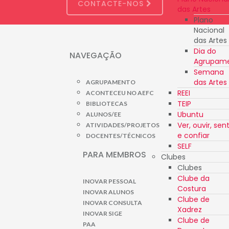
CONTACTE-NOS
das Artes
Plano
Nacional
das Artes
Dia do
NAVEGAÇÃO
Agrupam
Semana
das Artes
AGRUPAMENTO
REEI
ACONTECEU NO AEFC
TEIP
BIBLIOTECAS
Ubuntu
ALUNOS/EE
Ver, ouvir, sent
ATIVIDADES/PROJETOS
e confiar
DOCENTES/TÉCNICOS
SELF
PARA MEMBROS
Clubes
Clubes
Clube da
INOVAR PESSOAL
Costura
INOVAR ALUNOS
Clube de
INOVAR CONSULTA
Xadrez
INOVAR SIGE
Clube de
PAA