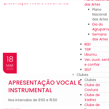
das Artes
Plano
Nacional
das Artes
Dia do
Agrupam
Semana
das Artes
REEI
TEIP
Ubuntu
18
Ver, ouvir, sent
e confiar
MAR
2025
SELF
Clubes
Clubes
APRESENTAÇÃO VOCAL E
Clube da
INSTRUMENTAL
Costura
Clube de
Xadrez
Nos intervalos de 9:50 e 15:50
Clube de