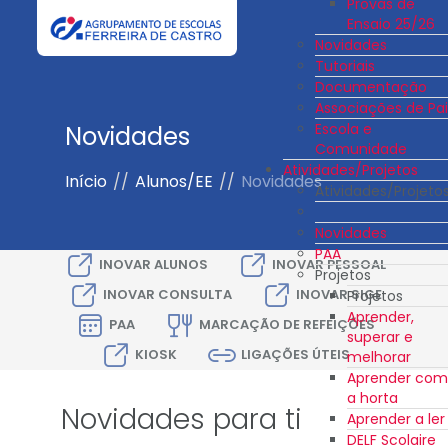
Provas de
Ensaio 25/26
Novidades
Tutoriais
Documentação
Associações de Pai
Escola e
Novidades
Comunidade
Atividades/Projetos
Início
//
Alunos/EE
//
Novidades
Atividades/Projeto
Novidades
PAA
INOVAR ALUNOS
INOVAR PESSOAL
Projetos
INOVAR CONSULTA
INOVAR SIGE
Projetos
Aprender,
PAA
MARCAÇÃO DE REFEIÇÕES
superar e
KIOSK
LIGAÇÕES ÚTEIS
melhorar
Aprender com
a horta
Novidades para ti
Aprender a ler
DELF Scolaire