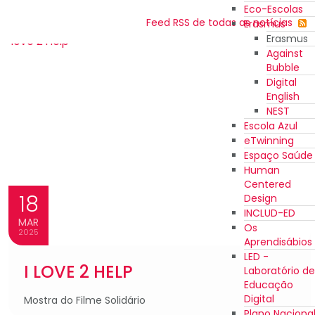
Eco-Escolas
Feed RSS de todas as notícias
Erasmus
Erasmus
Against
Bubble
Digital
English
NEST
Escola Azul
eTwinning
Espaço Saúde
Human
Centered
18
Design
INCLUD-ED
MAR
Os
2025
Aprendisábios
LED -
I LOVE 2 HELP
Laboratório de
Educação
Digital
Mostra do Filme Solidário
Plano Naciona