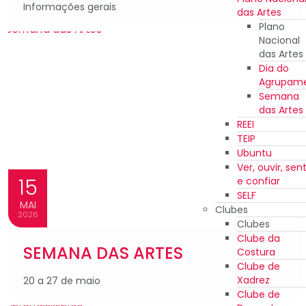
Informações gerais
das Artes
Plano
Nacional
das Artes
Dia do
Agrupam
Semana
das Artes
REEI
TEIP
Ubuntu
Ver, ouvir, sent
15
e confiar
SELF
MAI
Clubes
2026
Clubes
Clube da
SEMANA DAS ARTES
Costura
Clube de
Xadrez
20 a 27 de maio
Clube de