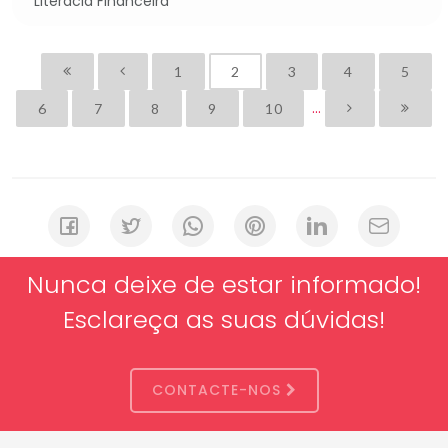
Literacia Financeira
1
2
3
4
5
...
6
7
8
9
10
Nunca deixe de estar informado!
Esclareça as suas dúvidas!
CONTACTE-NOS