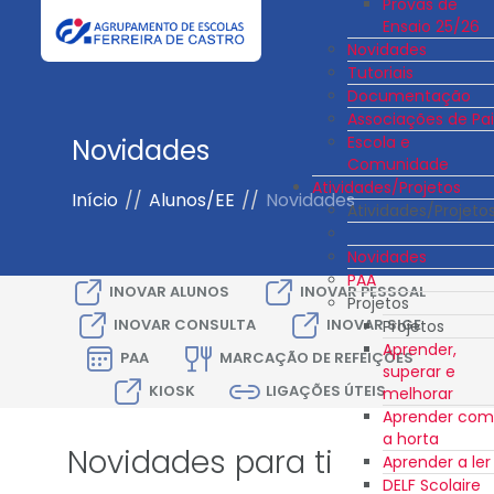
Provas de
Ensaio 25/26
Novidades
Tutoriais
Documentação
Associações de Pai
Escola e
Novidades
Comunidade
Atividades/Projetos
Início
//
Alunos/EE
//
Novidades
Atividades/Projeto
Novidades
PAA
INOVAR ALUNOS
INOVAR PESSOAL
Projetos
INOVAR CONSULTA
INOVAR SIGE
Projetos
Aprender,
PAA
MARCAÇÃO DE REFEIÇÕES
superar e
KIOSK
LIGAÇÕES ÚTEIS
melhorar
Aprender com
a horta
Novidades para ti
Aprender a ler
DELF Scolaire