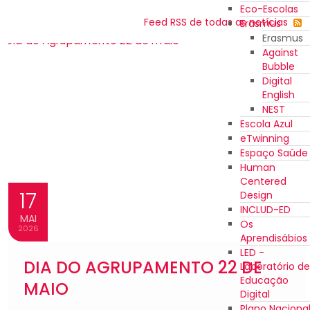
Eco-Escolas
Feed RSS de todas as notícias
Erasmus
Erasmus
Against
Bubble
Digital
English
NEST
Escola Azul
eTwinning
Espaço Saúde
Human
Centered
17
Design
INCLUD-ED
MAI
Os
2026
Aprendisábios
LED -
DIA DO AGRUPAMENTO 22 DE
Laboratório de
Educação
MAIO
Digital
Plano Naciona