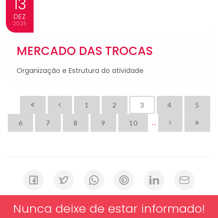
13
DEZ
2025
MERCADO DAS TROCAS
Organização e Estrutura do atividade
1
2
3
4
5
...
6
7
8
9
10
Nunca deixe de estar informado!