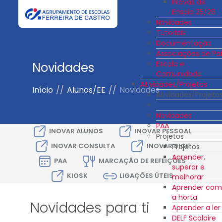
Provas de
Ensaio 25/26
Novidades
Tutoriais
Documentação
Associações de Pai
Escola e
Novidades
Comunidade
Atividades/Projetos
Início
//
Alunos/EE
//
Novidades
Atividades/Projeto
Novidades
PAA
INOVAR ALUNOS
INOVAR PESSOAL
Projetos
INOVAR CONSULTA
INOVAR SIGE
Projetos
Aprender,
PAA
MARCAÇÃO DE REFEIÇÕES
superar e
KIOSK
LIGAÇÕES ÚTEIS
melhorar
Aprender com
a horta
Novidades para ti
Aprender a ler
DELF Scolaire