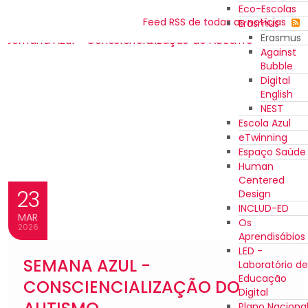
Eco-Escolas
Feed RSS de todas as notícias
Erasmus
Erasmus
Against
Bubble
Digital
English
NEST
Escola Azul
eTwinning
Espaço Saúde
Human
Centered
23
Design
INCLUD-ED
MAR
Os
2026
Aprendisábios
LED -
SEMANA AZUL -
Laboratório de
Educação
CONSCIENCIALIZAÇÃO DO
Digital
Plano Naciona