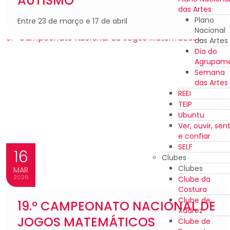
AUTISMO
das Artes
Plano
Entre 23 de março e 17 de abril
Nacional
das Artes
Dia do
Agrupam
Semana
das Artes
REEI
TEIP
Ubuntu
Ver, ouvir, sent
e confiar
SELF
16
Clubes
Clubes
MAR
2026
Clube da
Costura
Clube de
19.º CAMPEONATO NACIONAL DE
Xadrez
JOGOS MATEMÁTICOS
Clube de