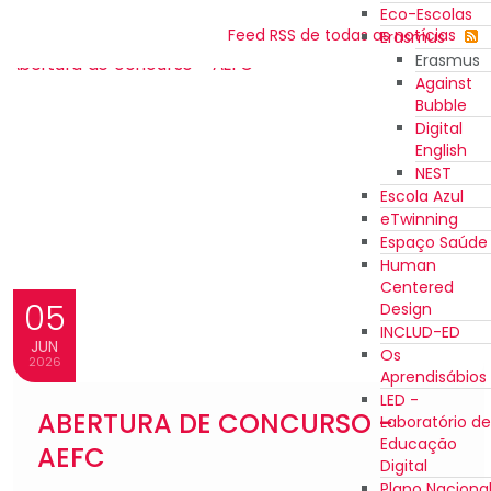
Eco-Escolas
Feed RSS de todas as notícias
Erasmus
Erasmus
Against
Bubble
Digital
English
NEST
Escola Azul
eTwinning
Espaço Saúde
Human
Centered
05
Design
INCLUD-ED
JUN
Os
2026
Aprendisábios
LED -
ABERTURA DE CONCURSO -
Laboratório de
Educação
AEFC
Digital
Plano Naciona