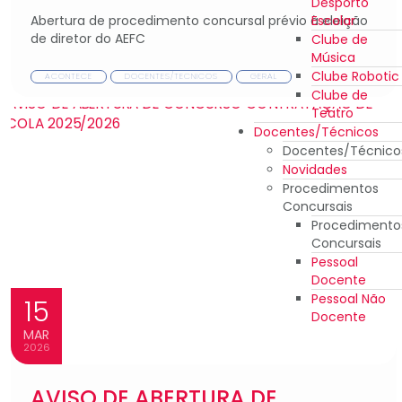
Desporto
Escolar
Abertura de procedimento concursal prévio à eleição
de diretor do AEFC
Clube de
Música
Clube Robotic
ACONTECE
DOCENTES/TECNICOS
GERAL
Clube de
Teatro
Docentes/Técnicos
Docentes/Técnico
Novidades
Procedimentos
Concursais
Procedimento
Concursais
Pessoal
Docente
Pessoal Não
15
Docente
MAR
2026
AVISO DE ABERTURA DE