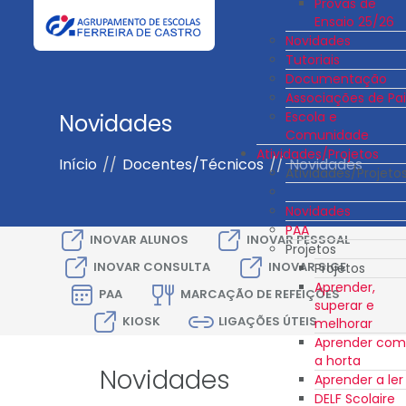
Provas de
Ensaio 25/26
Novidades
Tutoriais
Documentação
Associações de Pai
Escola e
Novidades
Comunidade
Atividades/Projetos
Início
//
Docentes/Técnicos
//
Novidades
Atividades/Projeto
Novidades
PAA
INOVAR ALUNOS
INOVAR PESSOAL
Projetos
INOVAR CONSULTA
INOVAR SIGE
Projetos
Aprender,
PAA
MARCAÇÃO DE REFEIÇÕES
superar e
KIOSK
LIGAÇÕES ÚTEIS
melhorar
Aprender com
a horta
Novidades
Aprender a ler
DELF Scolaire