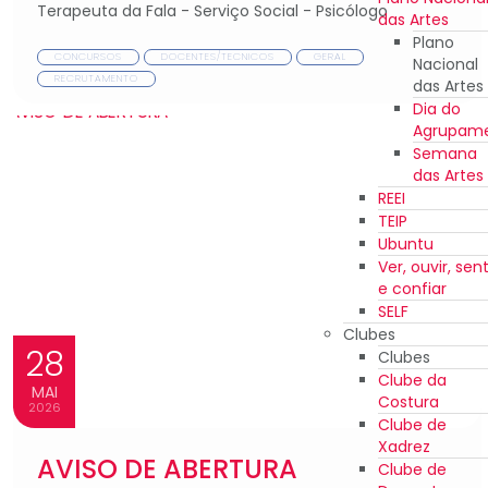
Terapeuta da Fala - Serviço Social - Psicólogo
das Artes
Plano
CONCURSOS
DOCENTES/TECNICOS
GERAL
Nacional
RECRUTAMENTO
das Artes
Dia do
Agrupam
Semana
das Artes
REEI
TEIP
Ubuntu
Ver, ouvir, sent
e confiar
SELF
Clubes
28
Clubes
Clube da
MAI
Costura
2026
Clube de
Xadrez
AVISO DE ABERTURA
Clube de